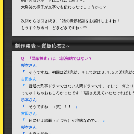
制作発表レポートはこれにて終了～。
大爆笑の様子が文字でも伝わったでしょうかっ？
次回からは引き続き、1話の撮影秘話をお届けしますね！
もうすぐ放送日…どきどきですね～^^
制作発表～質疑応答2～
Q 『隠蔽捜査』は、1話完結ではない？
杉本さん
『
そうですね。初回は2話完結。そして次は３.４.５と3話完結
古田さん
『
普通の刑事ドラマではない人間ドラマです。そして、何より
っちゃくちゃおもしろかったです！1話さえ見ていただければ
杉本さん
『
そうですね…（笑）！！
』
古田さん
『
何にせよ絵面（えづら）が地味なので…
』
杉本さん