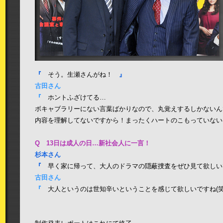
『
そう。生瀬さんがね！
』
古田さん
『
ホントふざけてる…
ボキャブラリーにない言葉ばかりなので、丸覚えするしかないん
内容を理解してないですから！まったくハートのこもっていな
Q 13日は成人の日…新社会人に一言！
杉本さん
『
早く家に帰って、大人のドラマの隠蔽捜査をぜひ見て欲しい
古田さん
『
大人というのは世知辛いということを感じて欲しいですね(