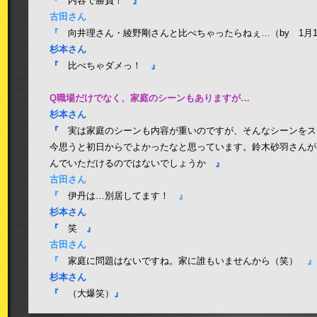
『
内容で勝負！
』
古田さん
『
向井理さん・綾野剛さんと比べちゃったらねぇ…（by 1月
杉本さん
『
比べちゃダメっ！
』
Q職場だけでなく、家庭のシーンもありますが…
杉本さん
『
実は家庭のシーンも内容が重いのですが、そんなシーンをス
今思うと初日からでよかったなと思っています。鈴木砂羽さんが
んでいただけるのではないでしょうか
』
古田さん
『
伊丹は…別居してます！
』
杉本さん
『
笑
』
古田さん
『
家庭に問題はないですね。家に誰もいませんから（笑）
』
杉本さん
『
（大爆笑）
』