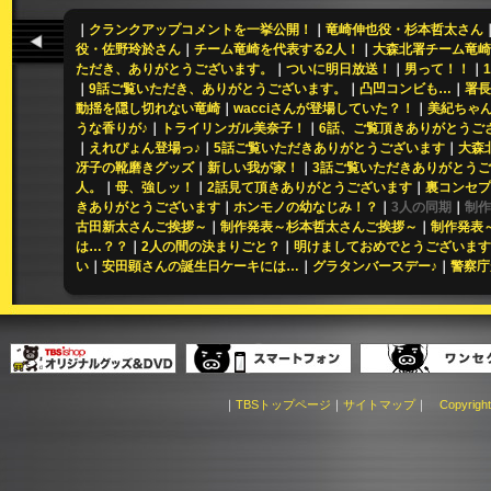
｜
クランクアップコメントを一挙公開！
｜
竜崎伸也役・杉本哲太さん
役・佐野玲於さん
｜
チーム竜崎を代表する2人！
｜
大森北署チーム竜崎
ただき、ありがとうございます。
｜
ついに明日放送！
｜
男って！！
｜
｜
9話ご覧いただき、ありがとうございます。
｜
凸凹コンビも…
｜
署長
動揺を隠し切れない竜崎
｜
wacciさんが登場していた？！
｜
美紀ちゃん
うな香りが♪
｜
トライリンガル美奈子！
｜
6話、ご覧頂きありがとうご
｜
えれぴょん登場っ♪
｜
5話ご覧いただきありがとうございます
｜
大森
冴子の靴磨きグッズ
｜
新しい我が家！
｜
3話ご覧いただきありがとう
人。
｜
母、強しッ！
｜
2話見て頂きありがとうございます
｜
裏コンセプ
きありがとうございます
｜
ホンモノの幼なじみ！？
｜
3人の同期
｜
制作
古田新太さんご挨拶～
｜
制作発表～杉本哲太さんご挨拶～
｜
制作発表
は…？？
｜
2人の間の決まりごと？
｜
明けましておめでとうございます
い
｜
安田顕さんの誕生日ケーキには…
｜
グラタンバースデー♪
｜
警察庁
｜
TBSトップページ
｜
サイトマップ
｜
Copyright