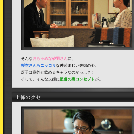
そんな
おちゃめな砂羽さん
に、
杉本さんもニッコリ
な仲睦まじい夫婦の姿。
冴子は意外と飲めるキャラなのかっ…？！
そして、そんな夫婦に
監督の裏コンセプト
が…
上條のクセ