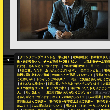
｜
クランクアップコメントを一挙公開！
｜
竜崎伸也役・杉本哲太さん
役・佐野玲於さん
｜
チーム竜崎を代表する2人！
｜
大森北署チーム竜崎
ただき、ありがとうございます。
｜
ついに明日放送！
｜
男って！！
｜
｜
9話ご覧いただき、ありがとうございます。
｜
凸凹コンビも…
｜
署長
動揺を隠し切れない竜崎
｜
wacciさんが登場していた？！
｜
美紀ちゃん
うな香りが♪
｜
トライリンガル美奈子！
｜
6話、ご覧頂きありがとうご
｜
えれぴょん登場っ♪
｜
5話ご覧いただきありがとうございます
｜
大森
冴子の靴磨きグッズ
｜
新しい我が家！
｜
3話ご覧いただきありがとう
人。
｜
母、強しッ！
｜
2話見て頂きありがとうございます
｜
裏コンセプ
きありがとうございます
｜
ホンモノの幼なじみ！？
｜
3人の同期
｜
制作
古田新太さんご挨拶～
｜
制作発表～杉本哲太さんご挨拶～
｜
制作発表
は…？？
｜
2人の間の決まりごと？
｜
明けましておめでとうございます