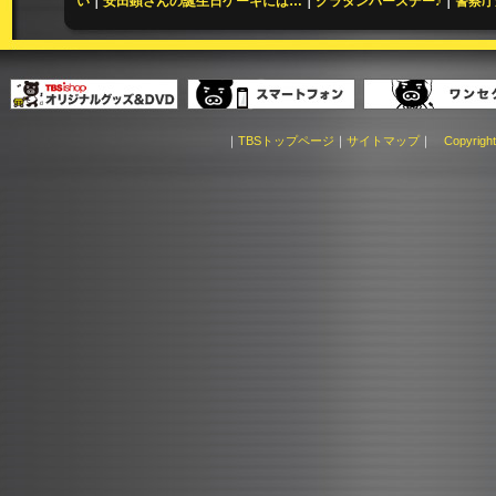
い
｜
安田顕さんの誕生日ケーキには…
｜
グラタンバースデー♪
｜
警察庁
｜
TBSトップページ
｜
サイトマップ
｜
Copyright