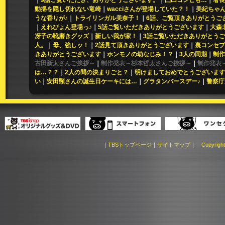
動揺を隠し切れない竜崎
｜
wacciさんが登場していた？！
｜
美紀ちゃん
うな香りが♪
｜
トライリンガル美奈子！
｜
6話、ご覧頂きありがとうご
｜
えれぴょん登場っ♪
｜
5話ご覧いただきありがとうございます
｜
大森
冴子の靴磨きグッズ
｜
新しい我が家！
｜
3話ご覧いただきありがとう
人。
｜
母、強しッ！
｜
2話見て頂きありがとうございます
｜
裏コンセプ
きありがとうございます
｜
ホンモノの幼なじみ！？
｜
3人の同期
｜
制作
古田新太さんご挨拶～
｜
制作発表～杉本哲太さんご挨拶～
｜
制作発表
は…？？
｜
2人の間の決まりごと？
｜
明けましておめでとうございます
い
｜
安田顕さんの誕生日ケーキには…
｜
グラタンバースデー♪
｜
警察庁
｜
TBSトップページ
｜
サイトマップ
｜
Copyright