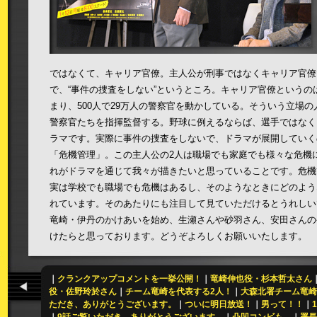
ではなくて、キャリア官僚。主人公が刑事ではなくキャリア官僚
で、“事件の捜査をしない”というところ。キャリア官僚というの
まり、500人で29万人の警察官を動かしている。そういう立場
警察官たちを指揮監督する。野球に例えるならば、選手ではなく
ラマです。実際に事件の捜査をしないで、ドラマが展開していく
「危機管理」。この主人公の2人は職場でも家庭でも様々な危機
れがドラマを通じて我々が描きたいと思っていることです。危機
実は学校でも職場でも危機はあるし、そのようなときにどのよう
れています。そのあたりにも注目して見ていただけるとうれしい
竜崎・伊丹のかけあいを始め、生瀬さんや砂羽さん、安田さんの
けたらと思っております。どうぞよろしくお願いいたします。
｜
クランクアップコメントを一挙公開！
｜
竜崎伸也役・杉本哲太さん
役・佐野玲於さん
｜
チーム竜崎を代表する2人！
｜
大森北署チーム竜崎
ただき、ありがとうございます。
｜
ついに明日放送！
｜
男って！！
｜
｜
9話ご覧いただき、ありがとうございます。
｜
凸凹コンビも…
｜
署長