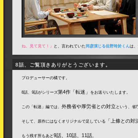
ね、見て見て！」
と、言われていた
邦彦演じる佐野玲於くん
は、
8話、ご覧頂きありがとうございます。
プロデューサーの橘です。
第4作「転迷」
8話、9話がシリーズ
をお送りいたします。
外務省や厚労省との対立
この「転迷」編では、
という、省
「上條との対
そして、原作にはなくオリジナルで足している
9話、10話、11話
もう残す所もあと
。