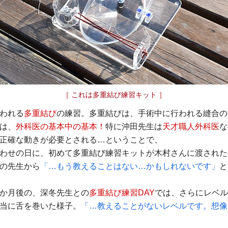
［ これは多重結び練習キット ］
われる
多重結び
の練習。多重結びは、手術中に行われる縫合の
は、
外科医の基本中の基本！
特に沖田先生は
天才職人外科医
な
正確な動きが必要とされる…ということで、
わせの日に、初めて多重結び練習キットが木村さんに渡された
の先生から
「…もう教えることはない…かもしれないです」
と
か月後の、深冬先生との
多重結び練習DAY
では、さらにレベ
当に舌を巻いた様子。
「…教えることがないレベルです。想像