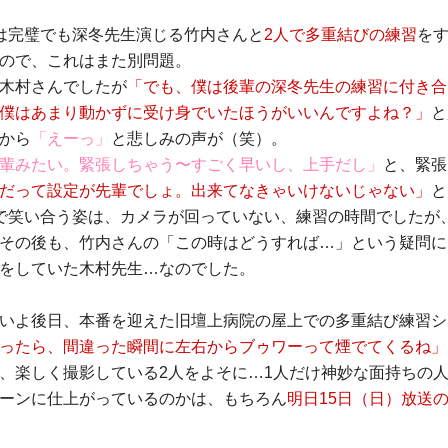
は完璧でも深冬先生演じる竹内さんと
2人で多重結びの練習
を
ので、これはまた別問題。
木村さんでしたが
「でも、僕は後輩の深冬先生の練習に付き合
僕はあまり動かずに受け身でいたほうがいいんですよね？」
と
から
「えーっ」
と悲しみの声が（笑）。
輩みたい。緊張しちゃう〜すごく早いし、上手だし」
と、緊張
だって設定が先輩でしょ。出来てなきゃいけないじゃない」
と
で笑い合う姿は、カメラが回っていない、練習の時間でしたが
その後も、竹内さんの「この時はどうすれば…」という疑問に
をしていた木村先生…なのでした。
いよ後日、本番を迎えた旧壇上病院の屋上での多重結び練習シ
ったら、間違った瞬間に左右からブゥワーって煙でてくるね」
、楽しく撮影している2人をよそに…1人だけ神妙な面持ちの
ーンに仕上がっているのかは、もちろん
明日15日（日）放送の