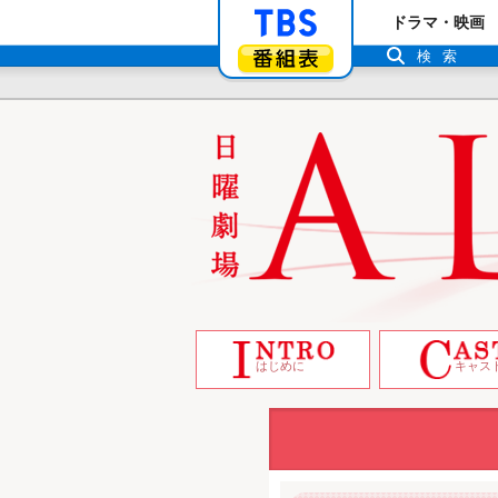
「TBSテレビ」ト
ドラマ・映画
番組表
検索
はじめに
キャス