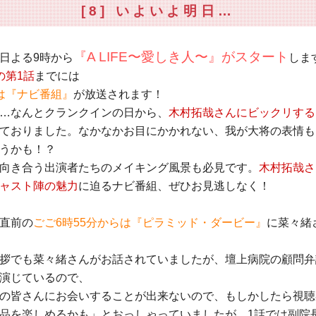
[8] いよいよ明日…
『A LIFE〜愛しき人〜』がスタート
日よる9時から
しま
の第1話
までには
は『ナビ番組』
が放送されます！
…なんとクランクインの日から、
木村拓哉さんにビックリする
ておりました。なかなかお目にかかれない、我が大将の表情も
うかも！？
向き合う出演者たちのメイキング風景も必見です。
木村拓哉さ
ャスト陣の魅力
に迫るナビ番組、ぜひお見逃しなく！
直前の
ごご6時55分からは『ピラミッド・ダービー』
に菜々緒
拶でも菜々緒さんがお話されていましたが、壇上病院の顧問弁
演じているので、
の皆さんにお会いすることが出来ないので、もしかしたら視聴
品を楽しめるかも」とおっしゃっていましたが、1話では副院