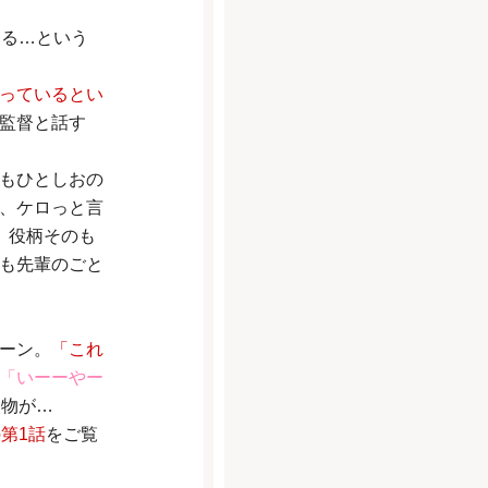
する…という
っているとい
監督と話す
もひとしおの
、ケロっと言
、役柄そのも
も先輩のごと
ーン。
「これ
「いーーやー
人物が…
第1話
をご覧