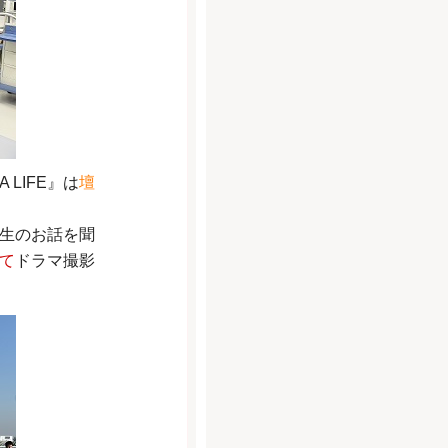
LIFE』は
壇
生のお話を聞
て
ドラマ撮影