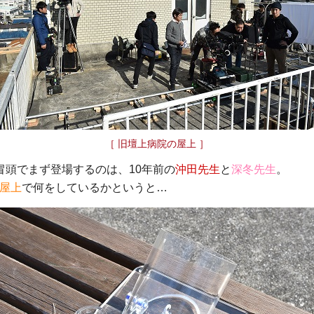
［ 旧壇上病院の屋上 ］
冒頭でまず登場するのは、10年前の
沖田先生
と
深冬先生
。
屋上
で何をしているかというと…