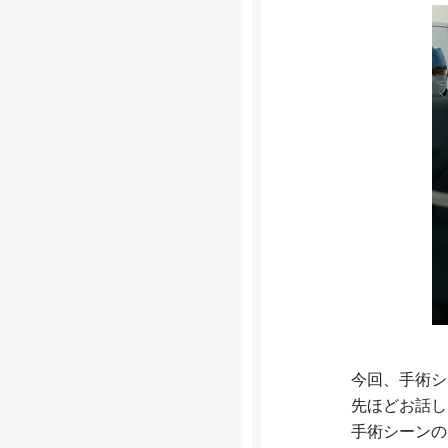
今回、手術シ
先ほどお話し
手術シーンの