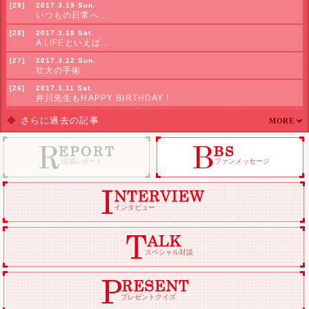
[29]
2017.3.19 Sun.
いつもの日常へ…
[28]
2017.3.18 Sat.
A LIFEといえば…
[27]
2017.3.12 Sun.
壮大の手術
[26]
2017.3.11 Sat.
井川先生もHAPPY BIRTHDAY！
◆
さらに過去の記事
MORE
[25]
2017.3.5 Sun.
残された時間は…
現場レポート
ファンメッセージ
[24]
2017.3.4 Sat.
黒谷先生HAPPY BIRTHDAY♪
[23]
2017.2.26 Sun.
一筋の光が
インタビュー
[22]
2017.2.25 Sat.
ここでしか見られない実梨さん
[21]
2017.2.19 Sun.
スペシャル対談
愛していた人
[20]
2017.2.18 Sat.
3人の男の表情
プレゼントクイズ
[19]
2017.2.12 Sun.