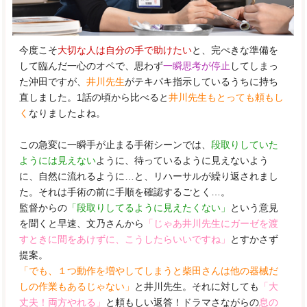
今度こそ
大切な人は自分の手で助けたい
と、完ぺきな準備を
して臨んだ一心のオペで、思わず
一瞬思考が停止
してしまっ
た沖田ですが、
井川先生
がテキパキ指示しているうちに持ち
直しました。1話の頃から比べると
井川先生もとっても頼もし
く
なりましたよね。
この急変に一瞬手が止まる手術シーンでは、
段取りしていた
ようには見えない
ように、待っているように見えないよう
に、自然に流れるように…と、リハーサルが繰り返されまし
た。それは手術の前に手順を確認するごとく…。
監督からの
「段取りしてるように見えたくない」
という意見
を聞くと早速、文乃さんから
「じゃあ井川先生にガーゼを渡
すときに間をあけずに、こうしたらいいですね」
とすかさず
提案。
「でも、１つ動作を増やしてしまうと柴田さんは他の器械だ
しの作業もあるじゃない」
と井川先生。それに対しても
「大
丈夫！両方やれる」
と頼もしい返答！ドラマさながらの
息の