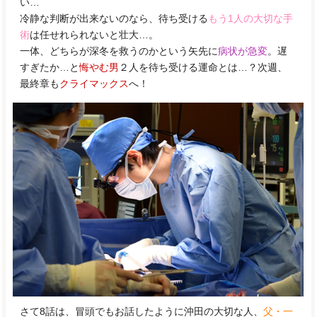
い…
冷静な判断が出来ないのなら、待ち受ける
もう1人の大切な手
術
は任せれられないと壮大…。
一体、どちらが深冬を救うのかという矢先に
病状が急変
。遅
すぎたか…と
悔やむ男
２人を待ち受ける運命とは…？次週、
最終章も
クライマックス
へ！
さて8話は、冒頭でもお話したように沖田の大切な人、
父・一