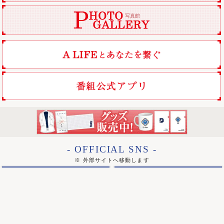
羽村と深冬が知った真実
写真館
[18]
2017.2.11 Sat.
肉は肉でも…
[17]
2017.2.5 Sun.
プレッシャーがハンパない壮大さん
[16]
2017.2.3 Fri.
沖田と壮大のオペ
[15]
2017.1.29 Sun.
深冬の選択
[14]
2017.1.26 Thu.
沖田と深冬と壮大
[13]
2017.1.22 Sun.
それぞれの思惑
[12]
2017.1.21 Sat.
アライフ祭が行われます！
- OFFICIAL SNS -
[11]
2017.1.20 Fri.
※ 外部サイトへ移動します
なりきりポスターイベントは参加されましたか！？
Instagram
Twitter
[10]
2017.1.18 Wed.
@a_life_tbs
@A_LIFE_tbs
驚きの技術！
[9]
2017.1.15 Sun.
1話の放送が終了しました！
Facebook
LINE
alife.tbs
[8]
2017.1.14 Sat.