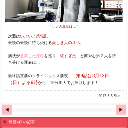
［ 壮大の真意は… ］
次週は
いよいよ第9話
。
最後の最後に待ち受ける
愛しき人のオペ
。
病状が
急変した深冬
を巡り、
遅すぎた…
と悔やむ男２人を待
ち受ける運命は…
第9話は3月12日
最終話直前のクライマックス前夜！！
（日）よる9時
から！10分拡大でお届けします！
2017.3.5 Sun.
◀
▶
◆
最新4件の記事