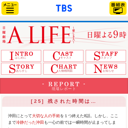
「TBSテレビ」トップページ
サイドメニュー
はじめに
キャスト
スタッフ
あらすじ
人物相関図
お知らせ
現場レポート
[25] 残された時間は…
沖田にとって
大切な人の手術
を１つ終えた8話。しかし、ここ
まで
冷静だった沖田
も一心の前では一瞬時間が止まってしま