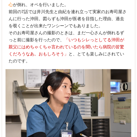
心
が倒れ、オペを行いました。
前回の7話では井川先生と由紀を連れ立って実家のお寿司屋さ
んに行った沖田。図らずも沖田が医者を目指した理由、過去
を覗くことが出来たワンシーンでもありました。
そのお寿司屋さんの撮影のときは、まだ一心さんが倒れるず
っと前に撮影を行ったので、
「いつもシレっとしてる沖田が
親父にはめちゃくちゃ言われているのを聞いたら病院の皆驚
くだろうなあ。おもしろそう」
と、とても楽しみにされてい
たのです。