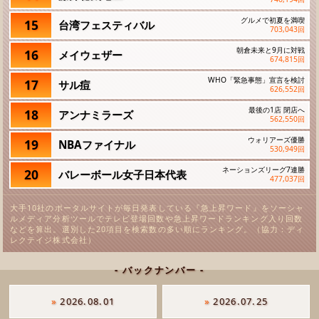
グルメで初夏を満喫
15
台湾フェスティバル
703,043
回
朝倉未来と9月に対戦
16
メイウェザー
674,815
回
WHO「緊急事態」宣言を検討
17
サル痘
626,552
回
最後の1店 閉店へ
18
アンナミラーズ
562,550
回
ウォリアーズ優勝
19
NBAファイナル
530,949
回
ネーションズリーグ7連勝
20
バレーボール女子日本代表
477,037
回
大手10社のポータルサイトが毎日発表している『急上昇ワード』をソーシャ
ルメディア分析ツールでテレビ登場回数や急上昇ワードランキング入り回数
などを算出。選別した20項目を検索数の多い順にランキング。（協力：ディ
レクテイジ株式会社）
- バックナンバー -
»
2026.08.01
»
2026.07.25