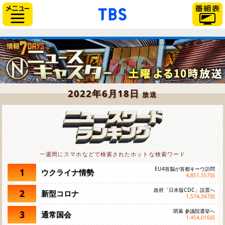
「TBSテレビ」トップペー
サイドメニュー
2022年6月18日
放送
一週間にスマホなどで検索されたホットな検索ワード
EU4首脳が首都キーウ訪問
1
ウクライナ情勢
4,851,557
回
政府「日本版CDC」設置へ
2
新型コロナ
1,574,347
回
閉幕 参議院選挙へ
3
通常国会
1,454,016
回