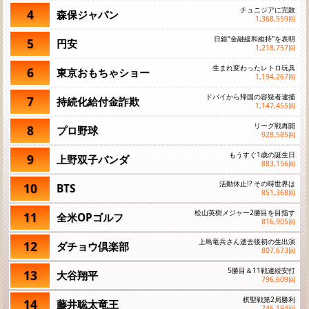
チュニジアに完敗
4
森保ジャパン
1,368,559
回
日銀“金融緩和維持"を表明
5
円安
1,218,757
回
生まれ変わったレトロ玩具
6
東京おもちゃショー
1,194,267
回
ドバイから帰国の容疑者逮捕
7
持続化給付金詐欺
1,147,455
回
リーグ戦再開
8
プロ野球
928,585
回
もうすぐ1歳の誕生日
9
上野双子パンダ
883,156
回
活動休止!? その時世界は
10
BTS
851,368
回
松山英樹メジャー2勝目を目指す
11
全米OPゴルフ
816,905
回
上島竜兵さん逝去後初の生出演
12
ダチョウ倶楽部
807,673
回
5勝目＆11戦連続安打
13
大谷翔平
796,609
回
棋聖戦第2局勝利
14
藤井聡太竜王
746,194
回