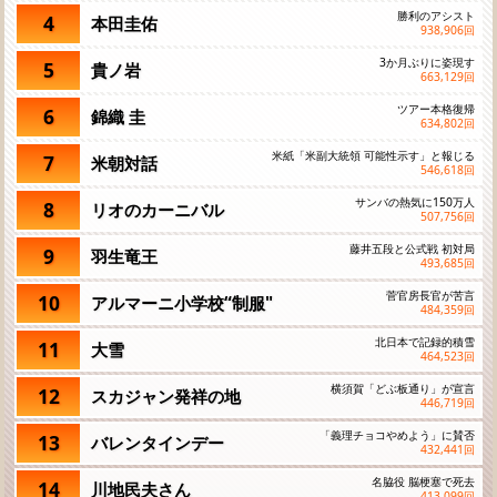
勝利のアシスト
4
本田圭佑
938,906
回
3か月ぶりに姿現す
5
貴ノ岩
663,129
回
ツアー本格復帰
6
錦織 圭
634,802
回
米紙「米副大統領 可能性示す」と報じる
7
米朝対話
546,618
回
サンバの熱気に150万人
8
リオのカーニバル
507,756
回
藤井五段と公式戦 初対局
9
羽生竜王
493,685
回
菅官房長官が苦言
10
アルマーニ小学校“制服"
484,359
回
北日本で記録的積雪
11
大雪
464,523
回
横須賀「どぶ板通り」が宣言
12
スカジャン発祥の地
446,719
回
「義理チョコやめよう」に賛否
13
バレンタインデー
432,441
回
名脇役 脳梗塞で死去
14
川地民夫さん
413,099
回