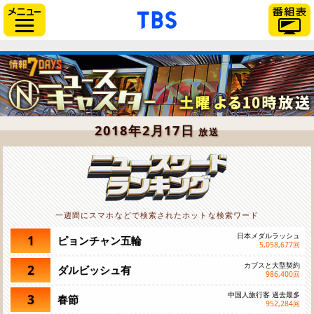
「TBSテレビ」トップペー
サイドメニュー
2018年2月17日
放送
一週間にスマホなどで検索されたホットな検索ワード
日本メダルラッシュ
1
ピョンチャン五輪
5,058,677
回
カブスと大型契約
2
ダルビッシュ有
986,400
回
中国人旅行客 過去最多
3
春節
952,284
回