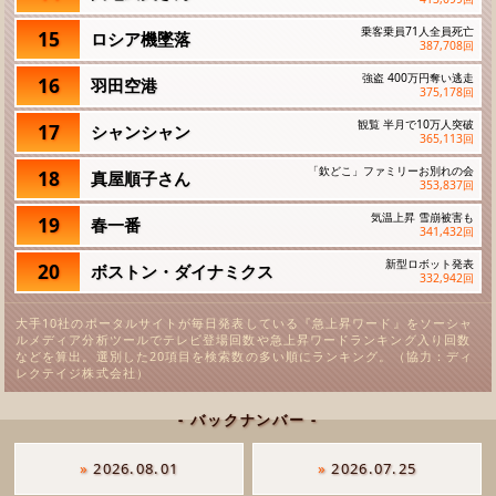
乗客乗員71人全員死亡
15
ロシア機墜落
387,708
回
強盗 400万円奪い逃走
16
羽田空港
375,178
回
観覧 半月で10万人突破
17
シャンシャン
365,113
回
「欽どこ」ファミリーお別れの会
18
真屋順子さん
353,837
回
気温上昇 雪崩被害も
19
春一番
341,432
回
新型ロボット発表
20
ボストン・ダイナミクス
332,942
回
大手10社のポータルサイトが毎日発表している『急上昇ワード』をソーシャ
ルメディア分析ツールでテレビ登場回数や急上昇ワードランキング入り回数
などを算出。選別した20項目を検索数の多い順にランキング。（協力：ディ
レクテイジ株式会社）
- バックナンバー -
»
2026.08.01
»
2026.07.25