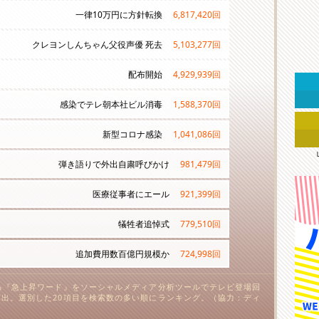
一律10万円に方針転換
6,817,420
回
クレヨンしんちゃん父役声優 死去
5,103,277
回
配布開始
4,929,939
回
感染でテレ朝本社ビル消毒
1,588,370
回
新型コロナ感染
1,041,086
回
弾き語りで外出自粛呼びかけ
981,479
回
医療従事者にエール
921,399
回
犠牲者追悼式
779,510
回
追加費用数百億円規模か
724,998
回
る『急上昇ワード』をソーシャルメディア分析ツールでテレビ登場回
出。選別した20項目を検索数の多い順にランキング。（協力：ディ