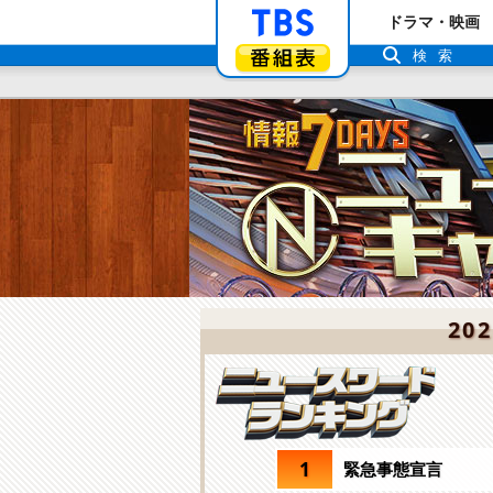
「TBSテレビ」ト
ドラマ・映画
番組表
検索
20
1
緊急事態宣言