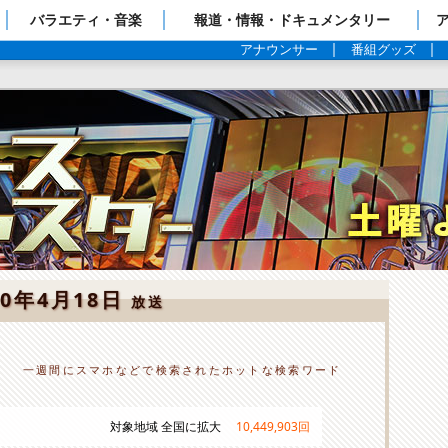
ップページ
バラエティ・音楽
報道・情報・ドキュメンタリー
アナウンサー
番組グッズ
20年4月18日
放送
一週間にスマホなどで検索されたホットな検索ワード
対象地域 全国に拡大
10,449,903
回