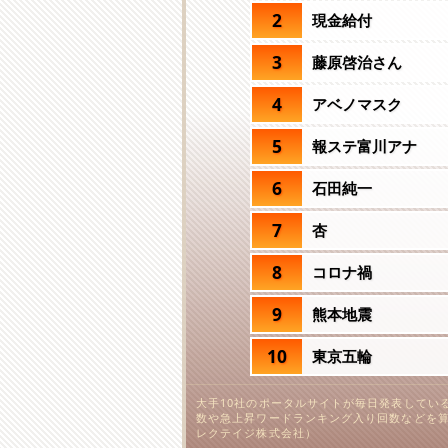
2
現金給付
3
藤原啓治さん
4
アベノマスク
5
報ステ富川アナ
6
石田純一
7
杏
8
コロナ禍
9
熊本地震
10
東京五輪
大手10社のポータルサイトが毎日発表してい
数や急上昇ワードランキング入り回数などを算
レクテイジ株式会社）