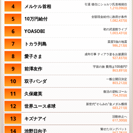
引退 後任にショルツ氏首相就任
4
メルケル首相
1,210,096
回
全額現金給付に政府が条件
5
10万円給付
1,082,437
回
初の武道館ライブ
6
YOASOBI
1,003,431
回
震度5強の地震
7
トカラ列島
986,213
回
成年行事 ティアラ姿をお披露目
8
愛子さま
927,837
回
宇宙の旅 費用は100億円?
9
前澤友作
863,891
回
一般公開日決定
10
双子パンダ
803,212
回
復活の逆転ゴール
11
久保建英
754,355
回
新世代“そらみわ"金メダル獲得
12
世界ユース卓球
683,211
回
活動休止へ
13
キズナアイ
617,300
回
魅せたロングパット
14
渋野日向子
567,781
回