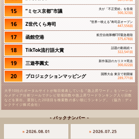
夫が「不正受給」を告発
15
“ミセス京都"市議
500,323
回
“世界一映える"寿司店オープン
16
Z世代くら寿司
447,556
回
航空自衛隊機F35緊急着陸
17
函館空港
375,678
回
話題の動画続々
18
TikTok流行語大賞
322,541
回
新作落語のカリスマ死去
19
三遊亭圓丈
300,022
回
国際大会 東京で初開催
20
プロジェクションマッピング
289,771
回
大手10社のポータルサイトが毎日発表している『急上昇ワード』をソーシャ
ルメディア分析ツールでテレビ登場回数や急上昇ワードランキング入り回数
などを算出。選別した20項目を検索数の多い順にランキング。（協力：ディ
レクテイジ株式会社）
- バックナンバー -
»
2026.08.01
»
2026.07.25