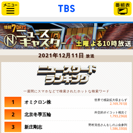
「TBSテレビ」トップペー
サイドメニュー
2021年12月11日
放送
一週間にスマホなどで検索されたホットな検索ワード
世界で感染拡大収まらず
1
オミクロン株
2,169,761
回
外交的ボイコット相次ぐ
2
北京冬季五輪
1,793,236
回
野村克也さんをしのぶ会参列
3
新庄剛志
1,586,330
回