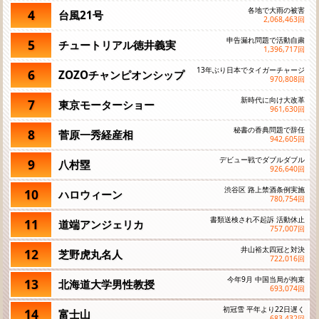
各地で大雨の被害
4
台風21号
2,068,463
回
申告漏れ問題で活動自粛
5
チュートリアル徳井義実
1,396,717
回
13年ぶり日本でタイガーチャージ
6
ZOZOチャンピオンシップ
970,808
回
新時代に向け大改革
7
東京モーターショー
961,630
回
秘書の香典問題で辞任
8
菅原一秀経産相
942,605
回
デビュー戦でダブルダブル
9
八村塁
926,640
回
渋谷区 路上禁酒条例実施
10
ハロウィーン
780,754
回
書類送検され不起訴 活動休止
11
道端アンジェリカ
757,007
回
井山裕太四冠と対決
12
芝野虎丸名人
722,016
回
今年9月 中国当局が拘束
13
北海道大学男性教授
693,074
回
初冠雪 平年より22日遅く
14
富士山
683,432
回