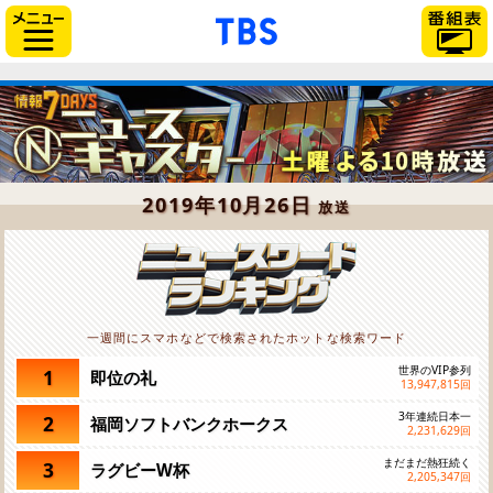
「TBSテレビ」トップペー
サイドメニュー
2019年10月26日
放送
一週間にスマホなどで検索されたホットな検索ワード
世界のVIP参列
1
即位の礼
13,947,815
回
3年連続日本一
2
福岡ソフトバンクホークス
2,231,629
回
まだまだ熱狂続く
3
ラグビーW杯
2,205,347
回