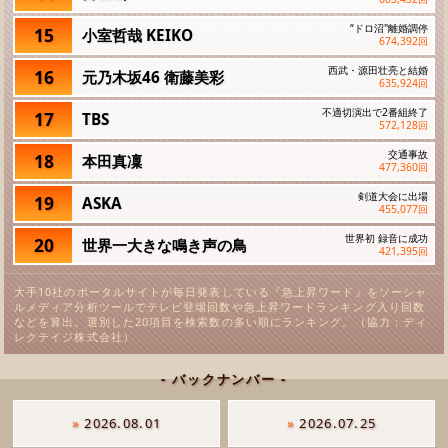
“ドロ沼"離婚調停
15
小室哲哉 KEIKO
674,392
回
西武・源田壮亮と結婚
16
元乃木坂46 衛藤美彩
635,924
回
不適切演出で2番組終了
17
TBS
572,128
回
交通事故
18
本田真凜
477,360
回
剣道大会に出場
19
ASKA
455,077
回
世界初 録音に成功
20
世界一大きな鳴き声の鳥
421,395
回
大手10社のポータルサイトが毎日発表している『急上昇ワード』をソーシャ
ルメディア分析ツールでテレビ登場回数や急上昇ワードランキング入り回数
などを算出。選別した20項目を検索数の多い順にランキング。（協力：ディ
レクテイジ株式会社）
- バックナンバー -
»
2026.08.01
»
2026.07.25