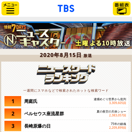
「TBSテレビ」トップペー
サイドメニュー
2020年8月15日
放送
一週間にスマホなどで検索されたホットな検索ワード
逮捕めぐり世界から批判
1
周庭氏
3,309,605
回
夏の夜空の天体ショー
2
ペルセウス座流星群
2,383,057
回
75年の鎮魂
3
長崎原爆の日
2,209,899
回