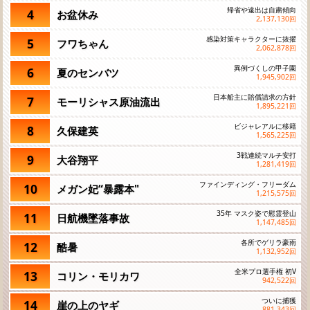
帰省や遠出は自粛傾向
4
お盆休み
2,137,130
回
感染対策キャラクターに抜擢
5
フワちゃん
2,062,878
回
異例づくしの甲子園
6
夏のセンバツ
1,945,902
回
日本船主に賠償請求の方針
7
モーリシャス原油流出
1,895,221
回
ビジャレアルに移籍
8
久保建英
1,565,225
回
3戦連続マルチ安打
9
大谷翔平
1,281,419
回
ファインディング・フリーダム
10
メガン妃“暴露本"
1,215,575
回
35年 マスク姿で慰霊登山
11
日航機墜落事故
1,147,485
回
各所でゲリラ豪雨
12
酷暑
1,132,952
回
全米プロ選手権 初V
13
コリン・モリカワ
942,522
回
ついに捕獲
14
崖の上のヤギ
881,343
回