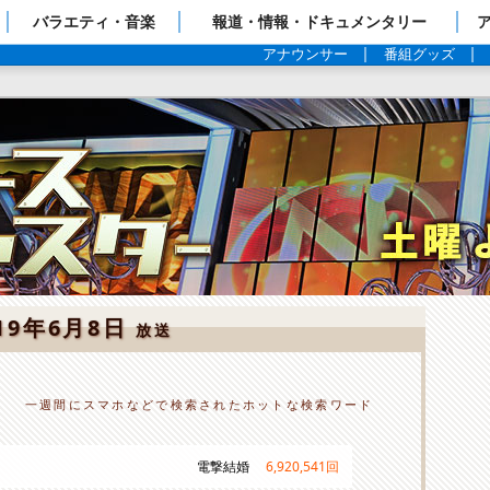
ップページ
バラエティ・音楽
報道・情報・ドキュメンタリー
アナウンサー
番組グッズ
19年6月8日
放送
一週間にスマホなどで検索されたホットな検索ワード
電撃結婚
6,920,541
回