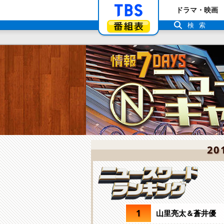
「TBSテレビ」ト
ドラマ・映画
番組表
検索
20
1
山里亮太＆蒼井優