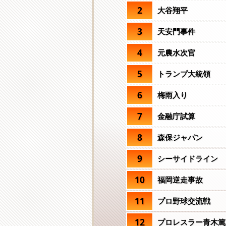
2
大谷翔平
3
天安門事件
4
元農水次官
5
トランプ大統領
6
梅雨入り
7
金融庁試算
8
森保ジャパン
9
シーサイドライン
10
福岡逆走事故
11
プロ野球交流戦
12
プロレスラー青木篤