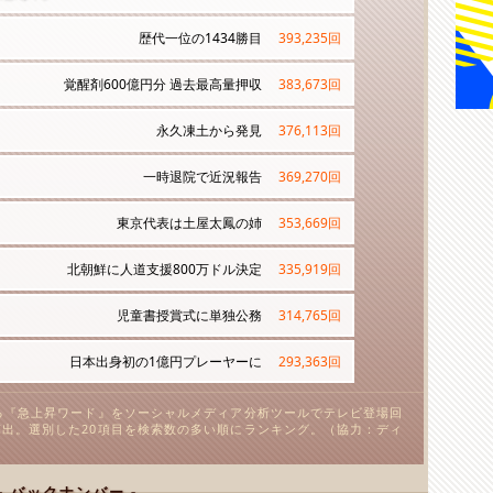
歴代一位の1434勝目
393,235
回
覚醒剤600億円分 過去最高量押収
383,673
回
永久凍土から発見
376,113
回
一時退院で近況報告
369,270
回
東京代表は土屋太鳳の姉
353,669
回
北朝鮮に人道支援800万ドル決定
335,919
回
児童書授賞式に単独公務
314,765
回
日本出身初の1億円プレーヤーに
293,363
回
る『急上昇ワード』をソーシャルメディア分析ツールでテレビ登場回
出。選別した20項目を検索数の多い順にランキング。（協力：ディ
- バックナンバー -