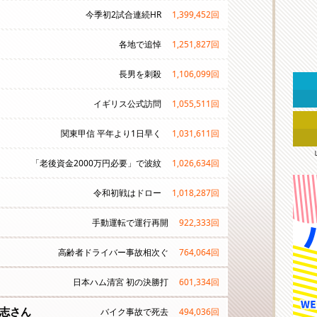
今季初2試合連続HR
1,399,452
回
各地で追悼
1,251,827
回
長男を刺殺
1,106,099
回
イギリス公式訪問
1,055,511
回
関東甲信 平年より1日早く
1,031,611
回
「老後資金2000万円必要」で波紋
1,026,634
回
令和初戦はドロー
1,018,287
回
手動運転で運行再開
922,333
回
高齢者ドライバー事故相次ぐ
764,064
回
日本ハム清宮 初の決勝打
601,334
回
志さん
バイク事故で死去
494,036
回