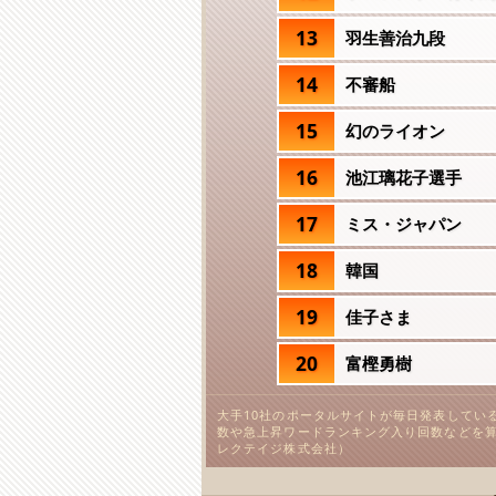
13
羽生善治九段
14
不審船
15
幻のライオン
16
池江璃花子選手
17
ミス・ジャパン
18
韓国
19
佳子さま
20
富樫勇樹
大手10社のポータルサイトが毎日発表してい
数や急上昇ワードランキング入り回数などを算
レクテイジ株式会社）