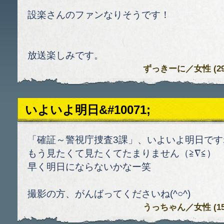
設楽さんのファンなりそうです！
放送楽しみです。
ずっきーに
／女性 (29)
いよいよ明日&#10071;
「確証～警視庁捜査3課」、いよいよ明日ですね(
もう見たくて見たくてたまりません（≧∇≦）
早く明日にならないかなー笑
撮影の方、がんばってくださいね(^○^)
うっちゃん
／女性 (15)