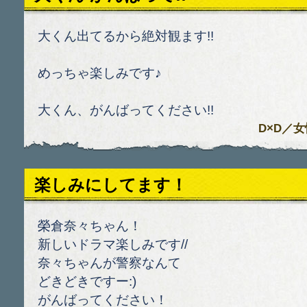
大くん出てるから絶対観ます!!
めっちゃ楽しみです♪
大くん、がんばってください!!
D×D
／女性 
楽しみにしてます！
榮倉奈々ちゃん！
新しいドラマ楽しみです//
奈々ちゃんが警察なんて
どきどきですー:)
がんばってください！