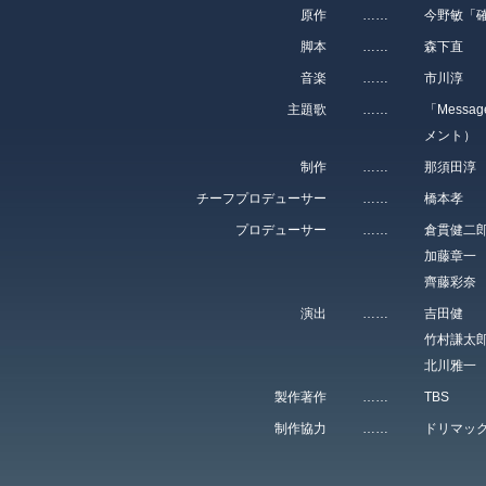
原作
……
今野敏「
脚本
……
森下直
音楽
……
市川淳
主題歌
……
「Mess
メント）
制作
……
那須田淳
チーフプロデューサー
……
橋本孝
プロデューサー
……
倉貫健二
加藤章一
齊藤彩奈
演出
……
吉田健
竹村謙太
北川雅一
製作著作
……
TBS
制作協力
……
ドリマッ