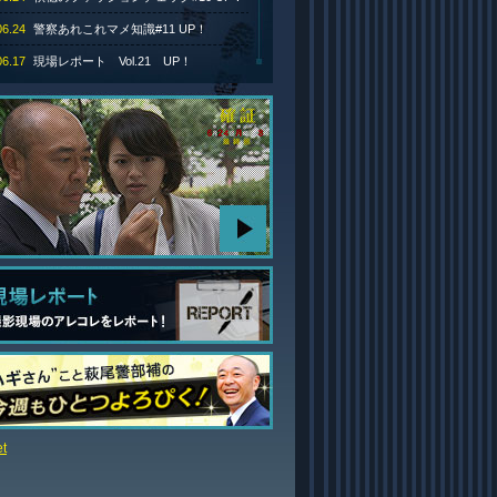
06.24
警察あれこれマメ知識#11 UP！
06.17
現場レポート Vol.21 UP！
06.17
DVD-BOX発売決定！
06.17
最終話 あらすじ UP！
06.17
最終話 みどころ動画 UP！
06.05
オリジナル・サウンドトラックが発売！
05.06
サイトーP日記 UP！
04.25
角野卓造さんインタビュー UP！
04.22
設楽 統さんインタビュー UP！
04.17
榮倉奈々さんインタビュー UP！
04.17
公式モバイルサイト情報！
04.17
主題歌「Message」配信開始！
04.15
高橋克実さんインタビュー UP！
t
04.15
確証オリジナルグッズ発売！
04.11
人物相関図 UP！