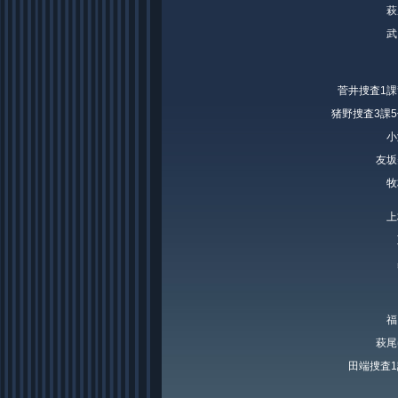
萩
武
菅井捜査1
猪野捜査3課
小
友坂
牧
上
福
萩尾
田端捜査