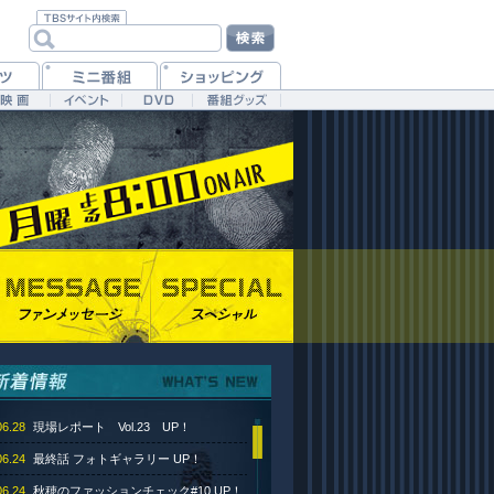
06.28
現場レポート Vol.23 UP！
06.24
最終話 フォトギャラリー UP！
06.24
秋穂のファッションチェック#10 UP！