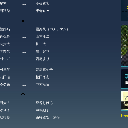
尾秀一
……
高橋克実
田秋穂
……
榮倉奈々
課警部補
……
設楽統（バナナマン）
5係係長
……
山本龍二
渕貴大
……
柳下大
美奈代
……
黒川智花
村シズ
……
西尾まり
村早苗
……
鷲尾真知子
苅田浩
……
松田悟志
桑名光
……
中村靖日
田大吉
……
泉谷しげる
ゆり子
……
中嶋朋子
Twee
1課課長
……
角野卓造 ほか