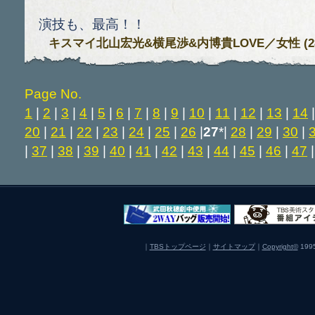
演技も、最高！！
キスマイ北山宏光&横尾渉&内博貴LOVE
／女性 (28)
Page No.
1
|
2
|
3
|
4
|
5
|
6
|
7
|
8
|
9
|
10
|
11
|
12
|
13
|
14
20
|
21
|
22
|
23
|
24
|
25
|
26
|
27
*|
28
|
29
|
30
|
|
37
|
38
|
39
|
40
|
41
|
42
|
43
|
44
|
45
|
46
|
47
｜
TBSトップページ
｜
サイトマップ
｜
Copyright
©
1995