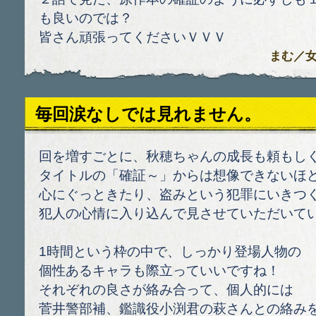
も良いのでは？
皆さん頑張ってくださいＶＶＶ
まむ
／女性
毎回涙なしでは見れません。
回を増すごとに、秋穂ちゃんの成長も頼もし
タイトルの「確証～」からは想像できないほ
心にぐっときたり、盗みという犯罪にいきつ
犯人の心情に入り込んで見させていただいて
1時間という枠の中で、しっかり登場人物の
個性あるキャラも際立っていいですね！
それぞれの良さが絡み合って、個人的には
菅井警部補、鑑識役小渕君の萩さんとの絡み