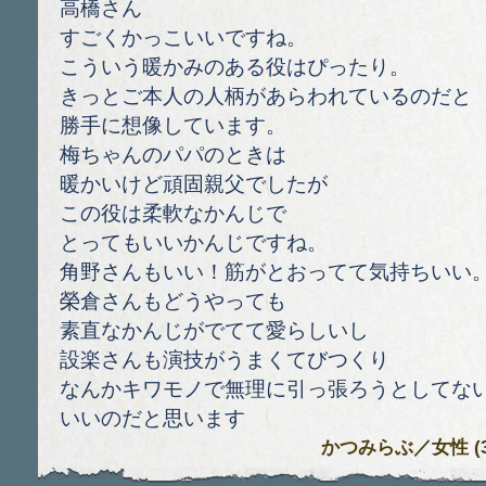
高橋さん
すごくかっこいいですね。
こういう暖かみのある役はぴったり。
きっとご本人の人柄があらわれているのだと
勝手に想像しています。
梅ちゃんのパパのときは
暖かいけど頑固親父でしたが
この役は柔軟なかんじで
とってもいいかんじですね。
角野さんもいい！筋がとおってて気持ちいい
榮倉さんもどうやっても
素直なかんじがでてて愛らしいし
設楽さんも演技がうまくてびつくり
なんかキワモノで無理に引っ張ろうとしてな
いいのだと思います
かつみらぶ
／女性 (35