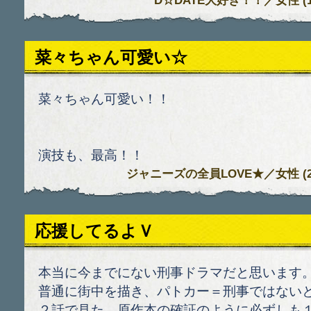
D☆DATE大好き！！
／女性 (13)
菜々ちゃん可愛い☆
菜々ちゃん可愛い！！
演技も、最高！！
ジャニーズの全員LOVE★
／女性 (28)
応援してるよＶ
本当に今までにない刑事ドラマだと思います
普通に街中を描き、パトカー＝刑事ではない
２話で見た、原作本の確証のように必ずしも