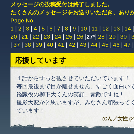
メッセージの投稿受付は終了しました。
たくさんのメッセージをお送りいただき、あり
Page No.
1
|
2
|
3
|
4
|
5
|
6
|
7
|
8
|
9
|
10
|
11
|
12
|
13
|
14
20
|
21
|
22
|
23
|
24
|
25
|
26
|
27
*|
28
|
29
|
30
|
|
37
|
38
|
39
|
40
|
41
|
42
|
43
|
44
|
45
|
46
|
47
応援しています
１話からずっと観させていただいています！
毎回最後まで目が離せません。すごく面白い
鑑識役の柳下大くんの笑顔、素敵ですね！
撮影大変かと思いますが、みなさん頑張って
ています！
のん
／女性 (21)