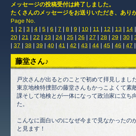
メッセージの投稿受付は終了しました。
たくさんのメッセージをお送りいただき、あり
Page No.
1
|
2
|
3
|
4
|
5
|
6
|
7
|
8
|
9
|
10
|
11
|
12
|
13
|
14
20
|
21
|
22
|
23
|
24
|
25
|
26
|
27
|
28
|
29
|
30
|
|
37
|
38
|
39
|
40
|
41
|
42
|
43
|
44
|
45
|
46
|
47
藤堂さん♪
戸次さんが出るとのことで初めて拝見しまし
東京地検特捜部の藤堂さんもかっこよくて素
課そして地検とが一体になって政治家に立ち
た。
こんなに面白いのになぜ今まで見なかったの
と見ます！