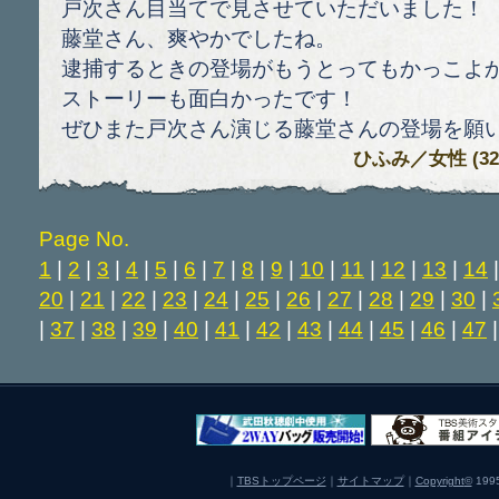
戸次さん目当てで見させていただいました！
藤堂さん、爽やかでしたね。
逮捕するときの登場がもうとってもかっこよかった
ストーリーも面白かったです！
ぜひまた戸次さん演じる藤堂さんの登場を願
ひふみ
／女性 (32)
Page No.
1
|
2
|
3
|
4
|
5
|
6
|
7
|
8
|
9
|
10
|
11
|
12
|
13
|
14
20
|
21
|
22
|
23
|
24
|
25
|
26
|
27
|
28
|
29
|
30
|
|
37
|
38
|
39
|
40
|
41
|
42
|
43
|
44
|
45
|
46
|
47
｜
TBSトップページ
｜
サイトマップ
｜
Copyright
©
1995