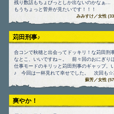
残り数話もちょびっとしか出ないのかなぁ…
もうちょっと菅井が見たいです！！！
みみすけ
／女性 (33)
苅田刑事♪
合コンで秋穂と出会ってドッキリ！な苅田刑
なとこ、いいですね～。 前々回のおにぎり
仕事モードのキリッと苅田刑事のギャップ。い
♪ 今回は一杯見れて幸せでした。 次回も☆
蘇芳
／女性 (57)
爽やか！