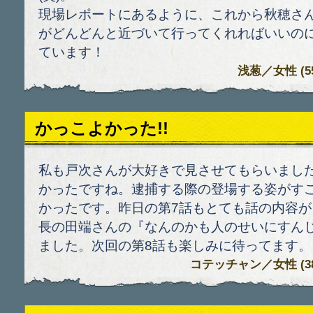
現場レポートにあるように、これから秋穂さ
がどんどんと近づいて行ってくれればいいの
ています！
浅葱
／女性 (55)
かっこよかった!!
私も戸次さんが大好きで見させてもらいまし
かったですね。逮捕する際の登場する姿がす
かったです。昨日の第7話もとても話の内容が
長の田端さんの『なんのかも人のせいにすんじ
ました。次回の第8話も楽しみに待ってます。
コテッチャン
／女性 (38)