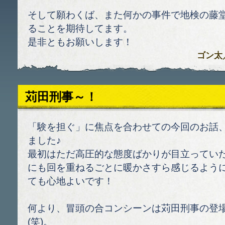
そして願わくば、また何かの事件で地検の藤
ることを期待してます。
是非ともお願いします！
ゴン太
苅田刑事～！
「験を担ぐ」に焦点を合わせての今回のお話
ました♪
最初はただ高圧的な態度ばかりが目立ってい
にも回を重ねるごとに暖かさすら感じるよう
ても心地よいです！
何より、冒頭の合コンシーンは苅田刑事の登
(笑)。