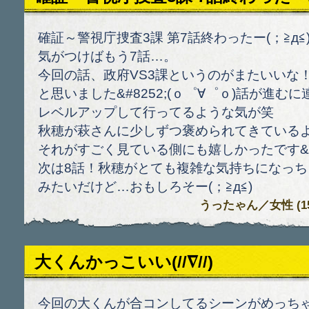
確証～警視庁捜査3課 第7話終わったー(；≧д≦
気がつけばもう7話…。
今回の話、政府VS3課というのがまたいいな
と思いました&#8252;(ｏ゜∀゜ｏ)話が進む
レベルアップして行ってるような気が笑
秋穂が萩さんに少しずつ褒められてきている
それがすごく見ている側にも嬉しかったです&#8
次は8話！秋穂がとても複雑な気持ちになっち
みたいだけど…おもしろそー(；≧д≦)
うったゃん
／女性 (15)
大くんかっこいい(//∇//)
今回の大くんが合コンしてるシーンがめっち