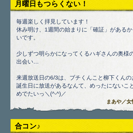
月曜日もつらくない！
毎週楽しく拝見しています！
休み明け、1週間の始まりに「確証」がある
いです。
少しずつ明らかになってくるハギさんの奥様
出会い…
来週放送日の6/3は、ブチくんこと柳下くん
誕生日に放送があるなんて、めったにないこ
めでたいっ＼(^-^)／
まあや
／女性 
合コン♪