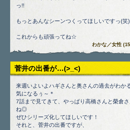
っ!!
もっとあんなシーンつくってほしいですっ(笑)
これからも頑張ってね☆
わかな
／女性 (15)
菅井の出番が…(>_<)
来週いよいよハギさんと奥さんの過去がわか
気になるぅ～＊
7話まで見てきて、やっぱり高橋さんと榮倉
ね◎
ぜひシリーズ化してほしいです！
それと、菅井の出番ですが、