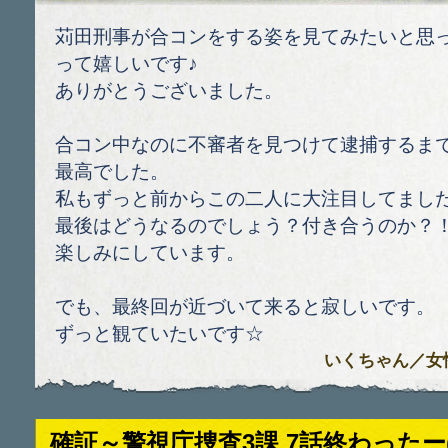
苅田刑事が合コンをする姿を見てみたいと思
って嬉しいです♪
ありがとうございました。
合コン中なのに不審者を見つけて逮捕するま
最高でした。
私もずっと前からこの二人に大注目してまし
最後はどうなるのでしょう？付き合うのか？
楽しみにしています。
でも、最終回が近づいて来ると寂しいです。
ずっと観ていたいです☆
いくちゃん
／女性 
確証～警視庁捜査3課 7話終わったー(