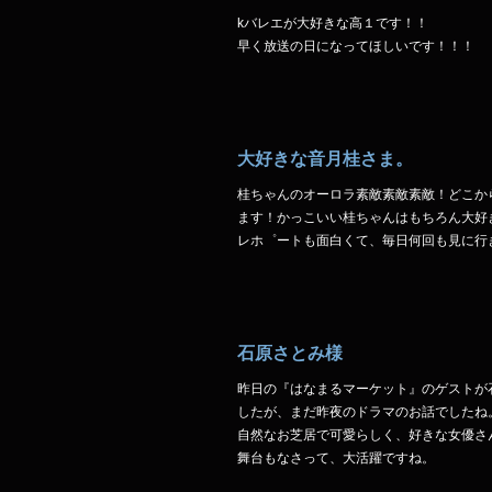
kバレエが大好きな高１です！！
早く放送の日になってほしいです！！！
大好きな音月桂さま。
桂ちゃんのオーロラ素敵素敵素敵！どこか
ます！かっこいい桂ちゃんはもちろん大好き
レホ゜ートも面白くて、毎日何回も見に行き
石原さとみ様
昨日の『はなまるマーケット』のゲストが
したが、まだ昨夜のドラマのお話でしたね
自然なお芝居で可愛らしく、好きな女優さ
舞台もなさって、大活躍ですね。