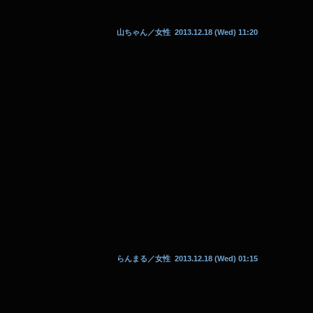
山ちゃん
／女性 2013.12.18 (Wed) 11:20
らんまる
／女性 2013.12.18 (Wed) 01:15