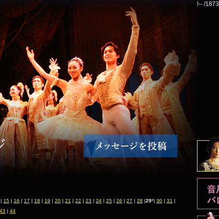
!-- /18
|
15
|
16
|
17
|
18
|
19
|
20
|
21
|
22
|
23
|
24
|
25
|
26
|
27
|
28
|
29
*|
30
|
31
|
43
|
44