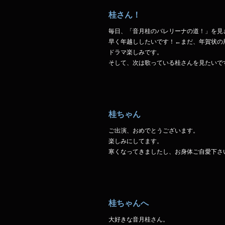
桂さん！
毎日、「音月桂のバレリーナの道！」を見
早く年越ししたいです！←まだ、年賀状の
ドラマ楽しみです。
そして、次は歌っている桂さんを見たいで
桂ちゃん
ご出演、おめでとうございます。
楽しみにしてます。
寒くなってきましたし、お身体ご自愛下さい(^
桂ちゃんへ
大好きな音月桂さん。