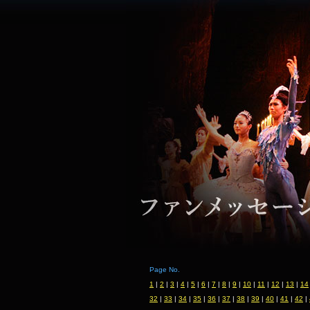
Page No.
1
|
2
|
3
|
4
|
5
|
6
|
7
|
8
|
9
|
10
|
11
|
12
|
13
|
14
32
|
33
|
34
|
35
|
36
|
37
|
38
|
39
|
40
|
41
|
42
|