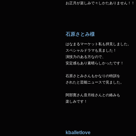
お正月が楽しみで々しかたありません！！
石原さとみ様
はなまるマーケット私も拝見しました。
スペシャルドラマも見ました！
演技力のある方なので、
安定感もあり素晴らしかったです！
石原さとみさんもかなりの特訓を
されたと芸能ニュースで見ました。
阿部寛さん音月桂さんとの絡みも
楽しみです！
kballetlove