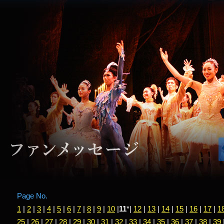
Page No.
1
|
2
|
3
|
4
|
5
|
6
|
7
|
8
|
9
|
10
|
11
*|
12
|
13
|
14
|
15
|
16
|
17
|
1
25
|
26
|
27
|
28
|
29
|
30
|
31
|
32
|
33
|
34
|
35
|
36
|
37
|
38
|
39