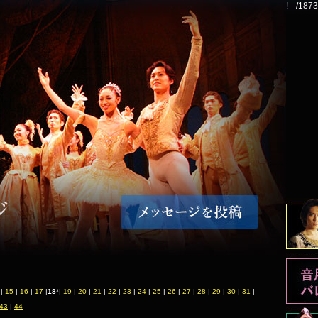
!-- /18
|
15
|
16
|
17
|
18
*|
19
|
20
|
21
|
22
|
23
|
24
|
25
|
26
|
27
|
28
|
29
|
30
|
31
|
43
|
44