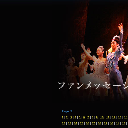
Page No.
1
|
2
|
3
|
4
|
5
|
6
|
7
|
8
|
9
|
10
|
11
|
12
|
13
|
14
32
|
33
|
34
|
35
|
36
|
37
|
38
|
39
|
40
|
41
|
42
|