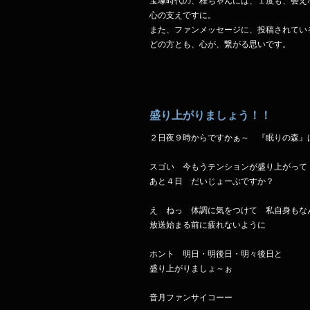
宝塚時代の、桂ちゃんには、１度も、会え
心の支えですに。
また、ファンメッセージに、投稿されてい
どの方とも、心が、繋がる思いです。
盛り上がりましょう！！
２日夜９時からですかぁ～ 『眠りの森』
スゴい 今もうテンションが盛り上がって
あと４日 だいじょーぶですか？
え ねっ 体調に気をつけて 私自身もな
放送始まる前に疲れないように
ホント 明日・明後日・明々後日と
盛り上がりましょ～ぉ
音月ファンサイコーー