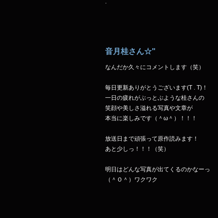
.
音月桂さん☆"
なんだか久々にコメントします（笑）
毎日更新ありがとうございます(T . T)！
一日の疲れがぶっとぶような桂さんの
笑顔や美しさ溢れる写真や文章が
本当に楽しみです（＾ω＾）！！！
放送日まで頑張って原作読みます！
あと少しっ！！！（笑）
明日はどんな写真が出てくるのかなーっ
（＾Ｏ＾）ワクワク