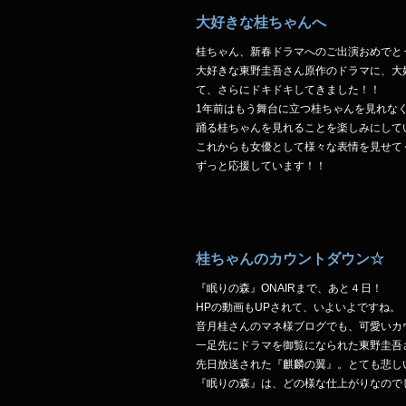
大好きな桂ちゃんへ
桂ちゃん、新春ドラマへのご出演おめでと
大好きな東野圭吾さん原作のドラマに、大
て、さらにドキドキしてきました！！
1年前はもう舞台に立つ桂ちゃんを見れな
踊る桂ちゃんを見れることを楽しみにして
これからも女優として様々な表情を見せて
ずっと応援しています！！
桂ちゃんのカウントダウン☆
『眠りの森』ONAIRまで、あと４日！
HPの動画もUPされて、いよいよですね。
音月桂さんのマネ様ブログでも、可愛いカ
一足先にドラマを御覧になられた東野圭吾
先日放送された『麒麟の翼』。とても悲し
『眠りの森』は、どの様な仕上がりなので