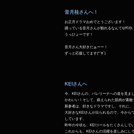
音月桂さんへ！
お正月ドラマおめでとうございます！
踊っている音月さんが観れるなんて\(//∇//)\
うっひょーです！
音月さん大好きだぁーー！
ずっと応援してます(*´∀`)
KEIさんへ
今、KEIさんの、バレリーナへの道を見ま
かわいい！そして、鍛えられた筋肉が素敵
新参者は、好きなドラマですし、それに、
大好きなKEIさんが出られるので、今から
しています。
昨年の今頃も、KEIコールをたくさんして
これからも、KEIさんの活躍を楽しみにし