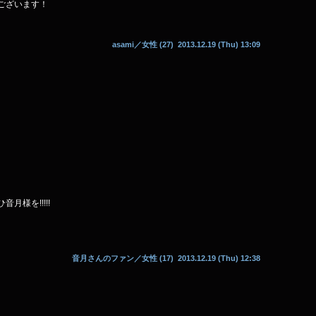
ございます！
asami
／女性 (27) 2013.12.19 (Thu) 13:09
様を!!!!!
音月さんのファン
／女性 (17) 2013.12.19 (Thu) 12:38