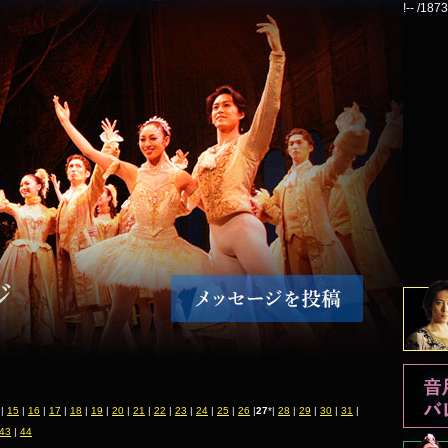
!-- /18
|
15
|
16
|
17
|
18
|
19
|
20
|
21
|
22
|
23
|
24
|
25
|
26
|
27
*|
28
|
29
|
30
|
31
|
43
|
44