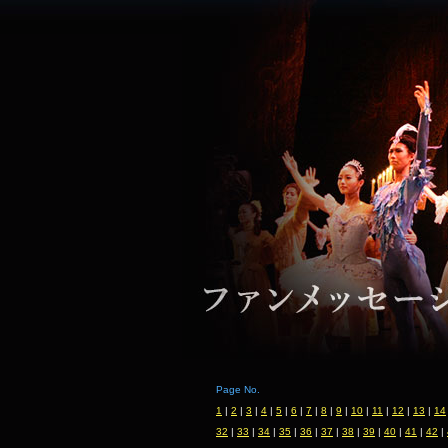
Page No.
1
|
2
|
3
|
4
|
5
|
6
|
7
|
8
|
9
|
10
|
11
|
12
|
13
|
14
32
|
33
|
34
|
35
|
36
|
37
|
38
|
39
|
40
|
41
|
42
|