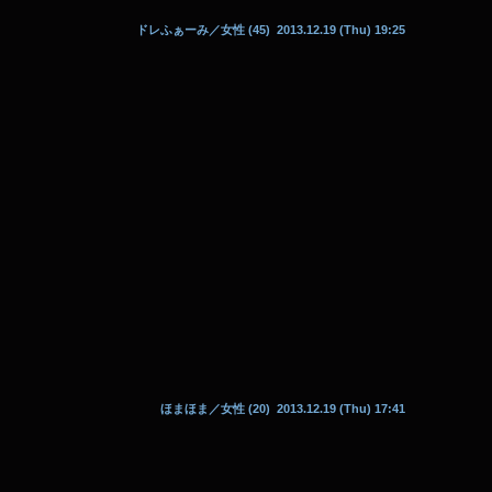
ドレふぁーみ
／女性 (45) 2013.12.19 (Thu) 19:25
ほまほま
／女性 (20) 2013.12.19 (Thu) 17:41