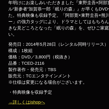
年明けにお楽しみいただきました『東野圭吾×阿部
ル“新参者”加賀恭一郎「眠りの森」』が早くもDVD
た。特典映像も収録予定。「阿部寛×東野圭吾×熊
ー」の強力タッグにより、ドラマとしてはもちろん
きな見どころとなった「眠りの森」を、ぜひご家庭
い。
発売日：2014年5月28日（レンタル同時リリース）
構成：1枚組
価格：DVD／3,800円（税抜き）
品番：TCED-2116
製作著作・発売元：TBS
販売元：TCエンタテインメント
※仕様は変更になる場合がございます。
・特典映像を収録予定
→詳しくはishopへ