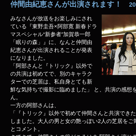
仲間由紀恵さんが出演されます！
20
みなさんが放送をお楽しみにされ
ている『東野圭吾×阿部寛 新春ドラ
マスペシャル“新参者”加賀恭一郎
「眠りの森」』に、なんと仲間由
紀恵さんが出演されることが発表
になりました。
「阿部さんと『トリック』以外で
の共演は初めてで、別のキャラク
ターでの芝居は、私自身とても新
鮮な気持ちで撮影に臨めました」 と、共演の感想
ん。
一方の阿部さんは、
「『トリック』以外で初めて仲間さんと共演できた
しました。大人の男と女の艶っぽい2人の芝居をご
とコメント。