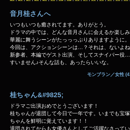
音月桂さんへ
いつもいつも癒されてます。ありがとう。
ドラマの中では、どんな音月さんに会えるか楽しみ
華麗に舞うシーンがたっっっぷりありますように。
今回は、アクションシーンは…？それは、ないよね
新参者、本編でゲスト出演、そしてスナイパー役…
すいません♪そんな話も、あったらいいな。
モンブラン
／女性 (43)
桂ちゃん&#9825;
ドラマご出演おめでとうございます！
桂ちゃんが退団して今日で一年です。いまでも宝塚
ちゃんを鮮明に覚えています！！
退団されてからも女優さんとしてご活躍なさってい