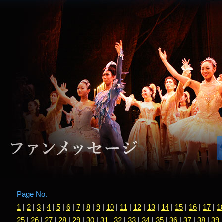
Page No.
1
|
2
|
3
|
4
|
5
|
6
|
7
|
8
|
9
|
10
|
11
|
12
|
13
|
14
|
15
|
16
|
17
|
1
25
|
26
|
27
|
28
|
29
|
30
|
31
|
32
|
33
|
34
|
35
|
36
|
37
|
38
|
39