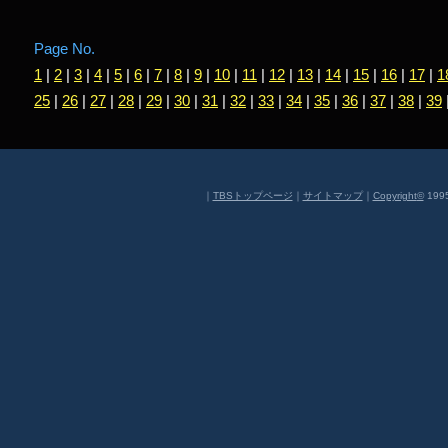
Page No.
1
|
2
|
3
|
4
|
5
|
6
|
7
|
8
|
9
|
10
|
11
|
12
|
13
|
14
|
15
|
16
|
17
|
1
25
|
26
|
27
|
28
|
29
|
30
|
31
|
32
|
33
|
34
|
35
|
36
|
37
|
38
|
39
｜
TBSトップページ
｜
サイトマップ
｜
Copyright
©
1995