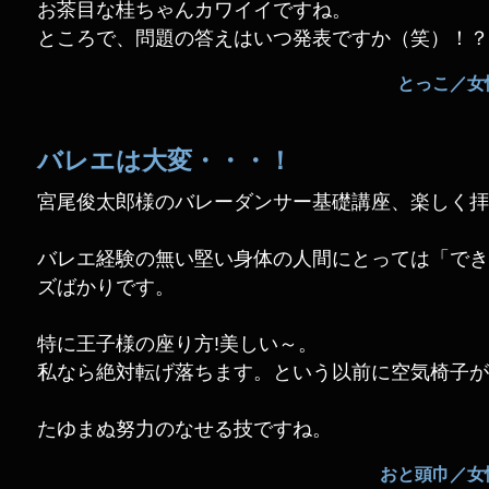
お茶目な桂ちゃんカワイイですね。
ところで、問題の答えはいつ発表ですか（笑）！？
とっこ
／女性 
バレエは大変・・・！
宮尾俊太郎様のバレーダンサー基礎講座、楽しく拝
バレエ経験の無い堅い身体の人間にとっては「でき
ズばかりです。
特に王子様の座り方!美しい～。
私なら絶対転げ落ちます。という以前に空気椅子が
たゆまぬ努力のなせる技ですね。
おと頭巾
／女性 