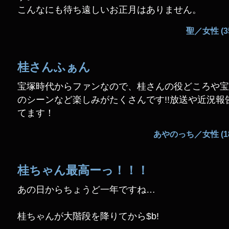
こんなにも待ち遠しいお正月はありません。
聖
／女性 (35)
桂さんふぁん
宝塚時代からファンなので、桂さんの役どころや宝
のシーンなど楽しみがたくさんです!!放送や近況報
てます！
あやのっち
／女性 (18)
桂ちゃん最高ーっ！！！
あの日からちょうど一年ですね…
桂ちゃんが大階段を降りてから$b!