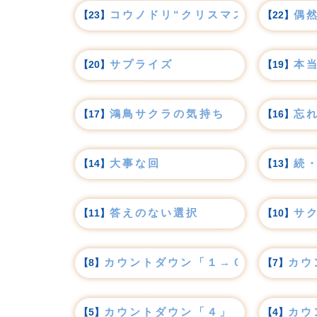
コウノドリ“クリスマス”ライブ
偶
【23】
【22】
サプライズ
本
【20】
【19】
鴻鳥サクラの気持ち
忘
【17】
【16】
大事な回
続
【14】
【13】
答えのない選択
サ
【11】
【10】
カウントダウン「１→０！」
カウ
【8】
【7】
カウントダウン「４」
カウ
【5】
【4】