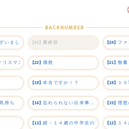
ざいました
最終回
ファ
【25】
【24】
クリスマス”ライブ
偶然
熱量
【22】
【21】
本当ですか！？
１０
【19】
【18】
気持ち
忘れられない出来事…
理想
【16】
【15】
続・１４歳の中学生の妊娠
１４
【13】
【12】