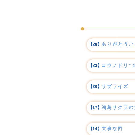
ありがとうご
【26】
コウノドリ“
【23】
サプライズ
【20】
鴻鳥サクラの
【17】
大事な回
【14】