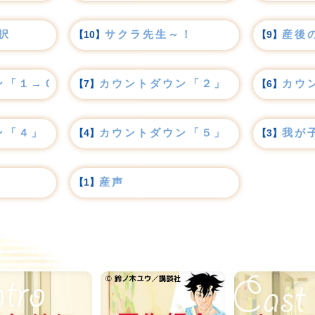
択
サクラ先生～！
産後
【10】
【9】
ン「１→０！」
カウントダウン「２」
カウ
【7】
【6】
ン「４」
カウントダウン「５」
我が
【4】
【3】
産声
【1】