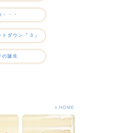
の・・・
ントダウン「３」
子の誕生
» HOME