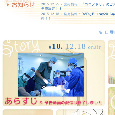
2015.12.25
» 発売情報：
「コウノドリ」のピ
発売決定！！
2015.12.18
» 発売情報：
DVDとBlu-ray201
売！！
2015.12.11
» 劇中音楽情報：
BABYが奏でる
※ 口
10.
12.18
#
onair