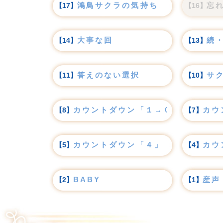
鴻鳥サクラの気持ち
忘
【17】
【16】
大事な回
続
【14】
【13】
答えのない選択
サ
【11】
【10】
カウントダウン「１→０！」
カウ
【8】
【7】
カウントダウン「４」
カウ
【5】
【4】
BABY
産声
【2】
【1】