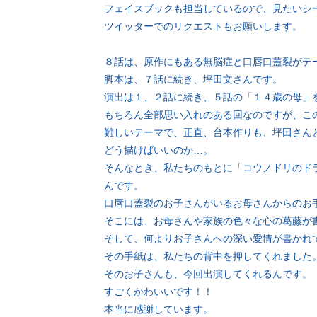
フェイスブックも担当しているので、見たいシ
ツイッターでのリクエストもお願いします。
８話は、原作にもある無脳症と口唇口蓋裂がテ
脚本は、７話に続き、坪田文さんです。
演出は１、２話に続き、５話の「１４歳の母」
もちろん全部思い入れのある回なのですが、こ
難しいテーマで、正直、台本作りも、坪田さん
どう描けばいいのか…。
そんなとき、私たちのもとに「コウノドリのド
んです。
口唇口蓋裂のお子さんがいるお母さんからのお
そこには、お母さんや家族の色々な心の葛藤が
そして、何よりお子さんへの深い愛情が書かれ
その手紙は、私たちの背中を押してくれました
そのお子さんも、今回出演してくれるんです。
すごくかわいいです！！
本当に感謝しています。