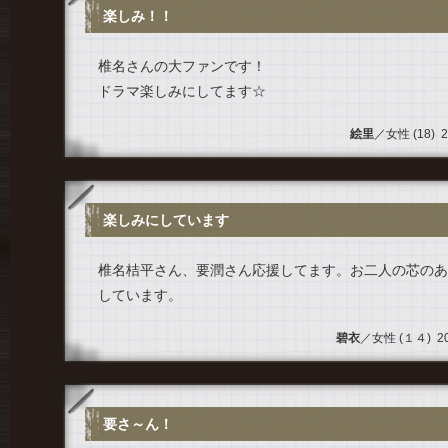
楽しみ！！
椎名さんの大ファンです！
ドラマ楽しみにしてます☆
絵里
／女性 (18) 20
楽しみにしています
椎名桔平さん、要潤さん応援してます。お二人の芯のあ
しています。
碧衣
／女性 (１４) 2013
要さ～ん！