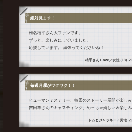
絶対見ます！
椎名桔平さん大ファンです。
ずっと、楽しみにしていました。
応援しています。 頑張ってくださいね！
桔平さんＬove
／女性 (18) 201
毎週月曜がワクワク！！
ヒューマンミステリー、毎回のストーリー展開が楽しみ
吉田羊さんのキャスティング、めっちゃ嬉しい＆楽しみ
トムとジャッキー
／男性 201