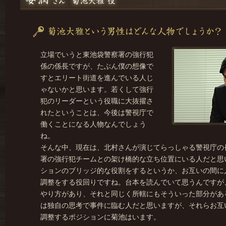
立場でいうと東池袋警察署の強行犯
係の係長ですが、たぶん僕の想像で
すとエリート街道を進んでいる人じ
ゃないかと思います。若くして強行
犯のリーダーという役職に大抜擢さ
れたということは、今後は警視庁で
働くことになる人物なんでしょう
ね。
そんな中、現在は、北村さんが演じてらっしゃる警視庁の
署の強行犯チームとの架け橋的な立ち位置にいる人だと思
ションのブリッジ的な役割をするというか、お互いの間に
調整をする役回りですね。台本を読んでいて思うんですが
やり方があり、それと同じく所轄にもそういった部分があ
は独自の思考で事件に臨む人だと思いますが、それらお互
調整するポジションに菊池はいます。