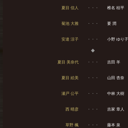
夏目 信人
・・・
椎名 桔平
菊池 大雅
・・・
要 潤
安達 涼子
・・・
小野 ゆり
◆
夏目 美奈代
・・・
吉田 羊
夏目 絵美
・・・
山田 杏奈
瀬戸 公平
・・・
中林 大樹
西 晴彦
・・・
吉家 章人
草野 楓
・・・
藤本 泉