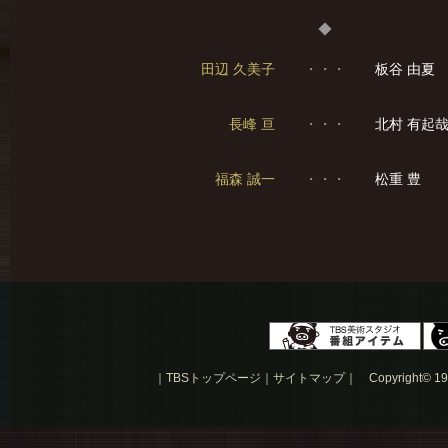
◆
田辺 久美子
・・・
板谷 由夏
長峰 亘
・・・
北村 有起
福森 誠一
・・・
松重 豊
｜
TBSトップページ
｜
サイトマップ
｜
Copyright
©
19