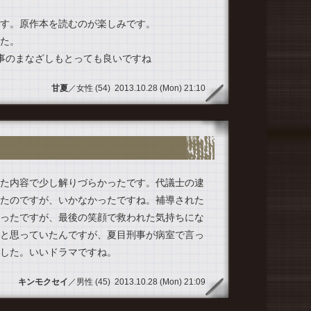
す。原作本を読むのが楽しみです。
た。
事のまなざしもとっても良いですね
甘夏
／女性 (54) 2013.10.28 (Mon) 21:10
た内容で少し解りづらかったです。代議士の逮
たのですが、いかなかったですね。補導された
ったですが、最後の笑顔で救われた気持ちにな
と思っていたんですが、夏目刑事が病室で言っ
した。いいドラマですね。
キンモクセイ
／男性 (45) 2013.10.28 (Mon) 21:09