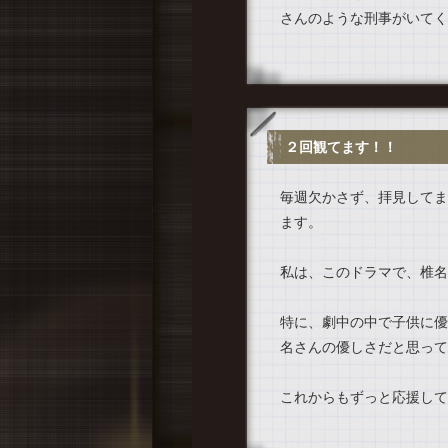
さんのような刑事がいてく
２回観てます！！
毎週欠かさず、拝見してま
ます。
私は、このドラマで、椎名
特に、劇中の中で子供に優
名さんの優しさだと思って
これからもずっと応援して