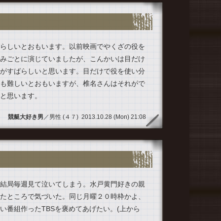
らしいとおもいます。以前映画でやくざの役を
みごとに演じていましたが、こんかいは目だけ
がすばらしいと思います。目だけで役を使い分
も難しいとおもいますが、椎名さんはそれがで
と思います。
競艇大好き男
／男性 (４７) 2013.10.28 (Mon) 21:08
結局毎週見て泣いてしまう。水戸黄門好きの親
たところで気づいた。同じ月曜２０時枠かよ、
い番組作ったTBSを褒めてあげたい。(上から