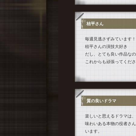
桔平さん
毎週見逃さずみています！
桔平さんの演技大好き
だし、とても良い作品なの
これからも頑張ってくださ
質の良いドラマ
楽しいと思えるドラマは、
味わいある本物の役者さん
います。