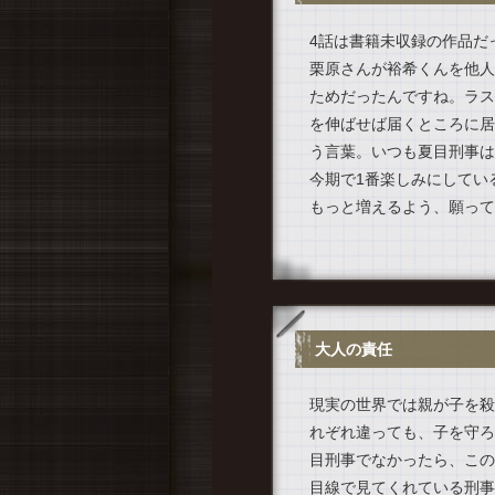
4話は書籍未収録の作品だ
栗原さんが裕希くんを他人
ためだったんですね。ラス
を伸ばせば届くところに居
う言葉。いつも夏目刑事は
今期で1番楽しみにしてい
もっと増えるよう、願って
大人の責任
現実の世界では親が子を殺
れぞれ違っても、子を守ろ
目刑事でなかったら、この
目線で見てくれている刑事