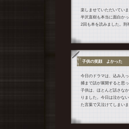
楽しませていただいていま
半沢直樹も本当に面白かっ
2回も本を読みました。刑
子供の笑顔 よかった
今日のドラマは、込み入っ
捕まで話が展開すると思っ
子供は、ほとんど話さなか
りました。今日は泣かない
た言葉で又泣けてしまいま