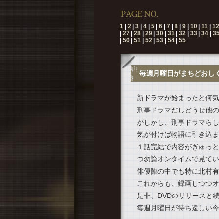
1
|
2
|
3
|
4
|
5
|
6
|
7
|
8
|
9
|
10
|
11
|
12
|
27
|
28
|
29
|
30
|
31
|
32
|
33
|
34
|
3
|
50
|
51
|
52
|
53
|
54
|
55
毎週月曜日がまちどおしく
新ドラマが始まったと何気
刑事ドラマだしどうせ他の
がしかし、刑事ドラマらし
気が付けば物語に引き込ま
１話完結で内容がぎゅっと
つ勿論オンタイムで見てい
俳優陣の中でも特に北村有
これからも、録画しつつオ
是非、DVDのリリースと
毎週月曜日が待ち遠しい今