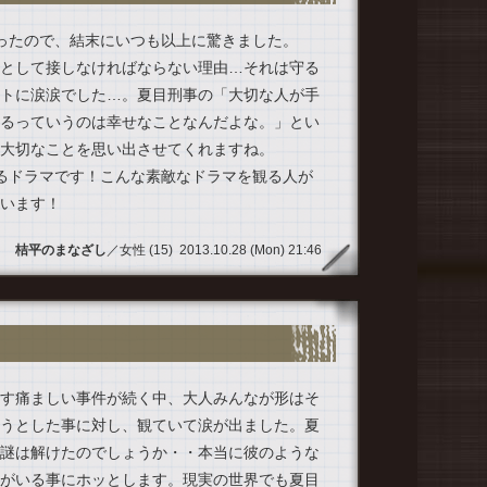
ったので、結末にいつも以上に驚きました。
として接しなければならない理由…それは守る
トに涙涙でした…。夏目刑事の「大切な人が手
るっていうのは幸せなことなんだよな。」とい
大切なことを思い出させてくれますね。
るドラマです！こんな素敵なドラマを観る人が
います！
桔平のまなざし
／女性 (15) 2013.10.28 (Mon) 21:46
す痛ましい事件が続く中、大人みんなが形はそ
うとした事に対し、観ていて涙が出ました。夏
謎は解けたのでしょうか・・本当に彼のような
がいる事にホッとします。現実の世界でも夏目