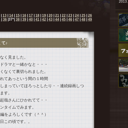
2013.
2013.
|
13
|
14
|
15
|
16
|
17
|
18
|
19
|
20
|
21
|
22
|
23
|
24
|
25
|
26
2013.
5
|
36
|
37
*|
38
|
39
|
40
|
41
|
42
|
43
|
44
|
45
|
46
|
47
|
48
|
49
2013.
2013.
て♪
2013.
2013.
なく見ました。
ドラマと一緒かなと・・・
2013.
くなくて裏切られました。
2013.
れてあっという間の１時間
2013.
しまっていてほろっとしたり・・連続録画しつ
2013.
ます。
起哉さんにひかれてて・・
2013.
ンタイムでみます。
2013.
続編をよろしくです（＾＾）
2013.
日この頃です。。
2013.