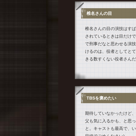
椎名さんの目
椎名さんの目の演技はすば
されているときは目だけで
で刑事だなと思わせる演技
けるのは、役者としてとて
きる数すくない役者さんだ
TBSを褒めたい
期待していなかったけど、
父も気に入るかも、と思っ
と。キャストも最高で、い