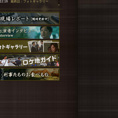
12.16
最終話：フォトギャラリー
12.16
最終話：刑事たちのお食べもの
12.16
ロケ地ガイド［その11］
12.09
夏目シリーズ最新長編、発売決
定！
12.02
オリジナル・サウンドトラック
情報
11.18
松重豊さんインタビュー UP！
11.04
北村有起哉さんインタビュー
UP！
11.04
主題歌配信情報！
10.28
要潤さんインタビュー UP！
10.25
「刑事のまなざし」電子書籍情
報
10.18
小野ゆり子さんインタビュー
UP！
10.09
見逃し配信スタート！
10.03
主題歌情報！
09.27
椎名桔平さんインタビュー UP！
09.27
人物相関図 UP！