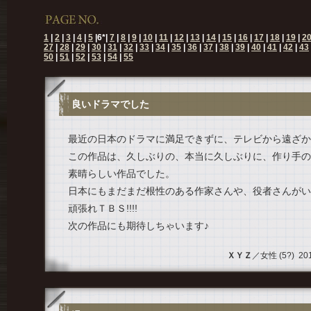
1
|
2
|
3
|
4
|
5
|
6
*|
7
|
8
|
9
|
10
|
11
|
12
|
13
|
14
|
15
|
16
|
17
|
18
|
19
|
2
27
|
28
|
29
|
30
|
31
|
32
|
33
|
34
|
35
|
36
|
37
|
38
|
39
|
40
|
41
|
42
|
43
50
|
51
|
52
|
53
|
54
|
55
良いドラマでした
最近の日本のドラマに満足できずに、テレビから遠ざか
この作品は、久しぶりの、本当に久しぶりに、作り手の
素晴らしい作品でした。
日本にもまだまだ根性のある作家さんや、役者さんがい
頑張れＴＢＳ!!!!
次の作品にも期待しちゃいます♪
ＸＹＺ
／女性 (5?) 2013