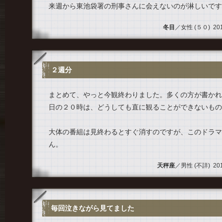
来週から東池袋署の刑事さんに会えないのが淋しいです
冬目
／女性 (５０) 2013.
２週分
まとめて、やっと今観終わりました。多くの方が書かれ
日の２０時は、どうしても直に観ることができないもの
大体の番組は見終わるとすぐ消すのですが、このドラマ
ん。
天秤座
／男性 (不詳) 2013.
毎回泣きながら見てました