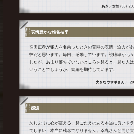
あき
／女性 (56) 2013
表情豊かな椎名桔平
窪田正孝が犯人を名乗ったときの苦悶の表情、迫力があ
技だと思います。毎回、感動しています。視聴率が元々
したが、あまり落ちていないところを見ると、見た人は
いうことでしょうか。続編を期待しています。
大きなウサギさん
／ 201
感涙
久しぶりに心が震える、見ごたえのある本当に良いドラ
てしまい、本当に残念でなりません。薬丸さんと同じ大