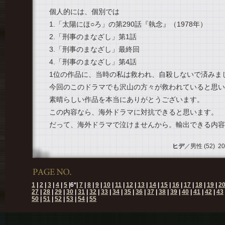
個人的には、個別では
1.「太陽にほ○ろ」の第290話『執念』（1978年）
2.「刑事のまなざし」第1話
3.「刑事のまなざし」最終回
4.「刑事のまなざし」第4話
1位の作品に、当時の私は救われ、自殺しないで済みま
今回のこのドラマでも沢山の方々が救われていると思い
素晴らしい作品を本当にありがとうございます。
この内容なら、海外ドラマに対抗できると思います。
だって、海外ドラマで泣けませんから。輸出できる内容
ヒデ
／男性 (52) 201
1
|
2
|
3
|
4
|
5
|
6
*|
7
|
8
|
9
|
10
|
11
|
12
|
13
|
14
|
15
|
16
|
17
|
18
|
19
|
2
27
|
28
|
29
|
30
|
31
|
32
|
33
|
34
|
35
|
36
|
37
|
38
|
39
|
40
|
41
|
42
|
43
50
|
51
|
52
|
53
|
54
|
55