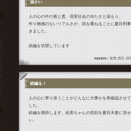
温かい
人の心の中の善と悪、現実社会の冷たさと温もり、
作り物感のないリアルさが、回を重ねるごとに夏目刑事
きました。
続編を切望しています
sayazu
／女性 (52) 2013
続編を！
人の心に寄り添うことがどんなに大事かを再確認させて
した。
続編を期待します。絵美ちゃんの笑顔を夏目夫妻に見せ
い。