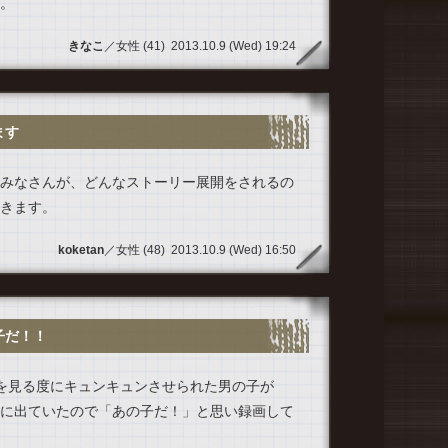
。
きなこ
／女性 (41) 2013.10.9 (Wed) 19:24
ます
みなさんが、どんなストーリー展開をされるの
きます。
koketan
／女性 (48) 2013.10.9 (Wed) 16:50
子だ！！
を見る度にキュンキュンさせられた男の子が
に出ていたので「あの子だ！」と思い録画して