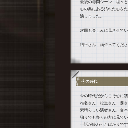
最後の尋問シーン、坦々と
心の奥にある汚れた心をた
涙しました。
次回も楽しみに見させてい
桔平さん、頑張ってくださ
今の時代
今の時代だからこそ心に凄
椎名さん、松重さん、要さ
素晴らしい演者さん、台本
独りでも多くの方に見てい
一話が終わったばかりです