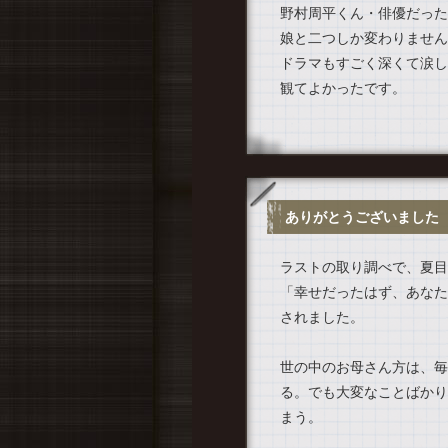
野村周平くん・俳優だった
娘と二つしか変わりません
ドラマもすごく深くて涙し
観てよかったです。
ありがとうございました
ラストの取り調べで、夏目
「幸せだったはず、あなた
されました。
世の中のお母さん方は、毎
る。でも大変なことばかり
まう。