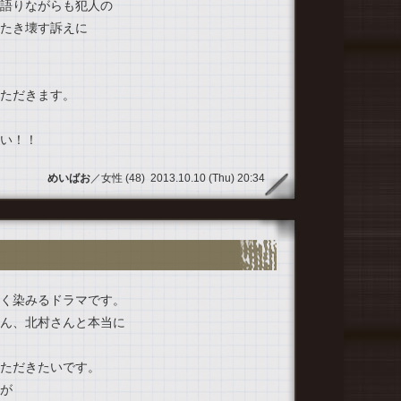
語りながらも犯人の
2013.
たき壊す訴えに
ただきます。
い！！
めいばお
／女性 (48) 2013.10.10 (Thu) 20:34
く染みるドラマです。
ん、北村さんと本当に
ただきたいです。
が