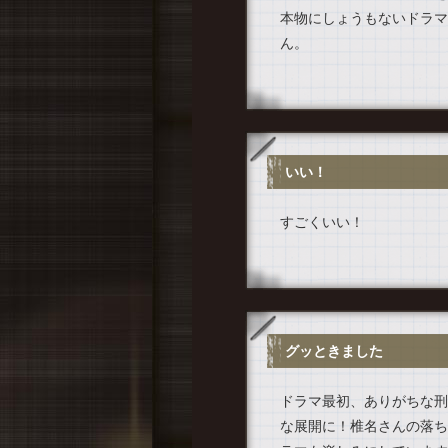
本物にしょうもないドラマ
ん。
いい！
すごくいい！
グッときました
ドラマ最初、ありがちな刑
な展開に！椎名さんの落ち