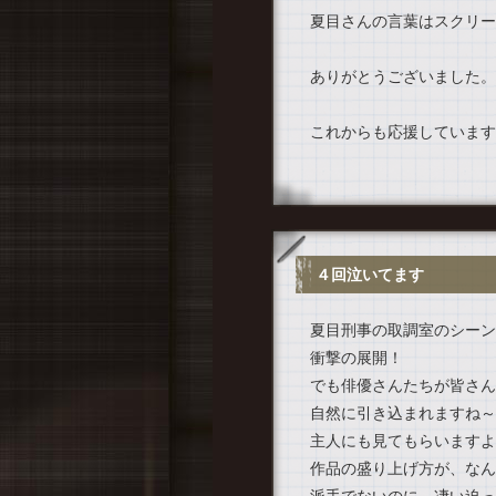
夏目さんの言葉はスクリー
ありがとうございました。
これからも応援しています
４回泣いてます
夏目刑事の取調室のシーン
衝撃の展開！
でも俳優さんたちが皆さん
自然に引き込まれますね～
主人にも見てもらいますよ
作品の盛り上げ方が、なん