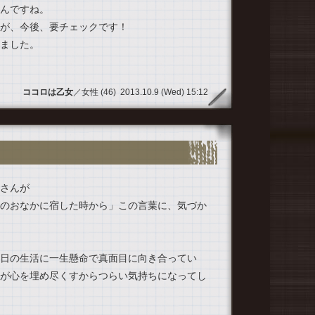
んですね。
が、今後、要チェックです！
ました。
ココロは乙女
／女性 (46) 2013.10.9 (Wed) 15:12
さんが
のおなかに宿した時から」この言葉に、気づか
日の生活に一生懸命で真面目に向き合ってい
が心を埋め尽くすからつらい気持ちになってし