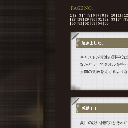
1
|
2
|
3
|
4
|
5
|
6
|
7
|
8
|
9
|
10
|
11
|
12
|
27
|
28
|
29
|
30
|
31
|
32
|
33
|
34
|
3
|
50
|
51
|
52
|
53
|
54
|
55
泣きました。
キャストが常連の刑事役ば
なかどうしてタオルを持っ
人間の奥底をえぐるような
感動！！
夏目の鋭い洞察力とそれに