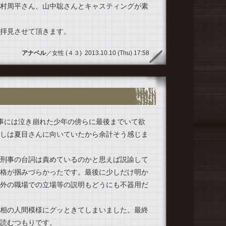
村周平さん、山中聡さんとキャスティングが素
拝見させて頂きます。
アナベル
／女性 (４３) 2013.10.10 (Thu) 17:58
事には泣き崩れた少年の傍らに最後までいて欲
しは夏目さんに向いていたから余計そう感じま
刑事の台詞は責めているのかと思えば説諭して
格が掴みづらかったです。最後に少しだけ明か
外の職場での立場等の説明もどうにも不器用だ
相の人間模様にグッときてしまいました。最終
読むつもりです。