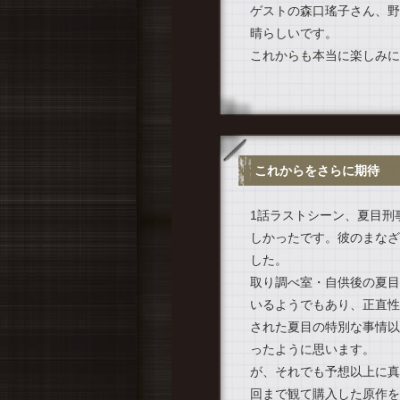
ゲストの森口瑤子さん、野
晴らしいです。
これからも本当に楽しみに
これからをさらに期待
1話ラストシーン、夏目刑
しかったです。彼のまなざ
した。
取り調べ室・自供後の夏目
いるようでもあり、正直性
された夏目の特別な事情以
ったように思います。
が、それでも予想以上に真
回まで観て購入した原作を