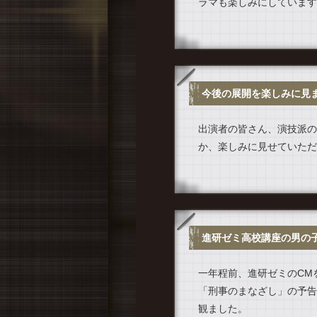
ラマも楽しみにしています
今後の展開を楽しみに見
出演者の皆さん、演技派の
か、楽しみに見せていただ
進研ゼミ高校講座の男の
一年程前、進研ゼミのCM
「刑事のまなざし」の予告
観ました。