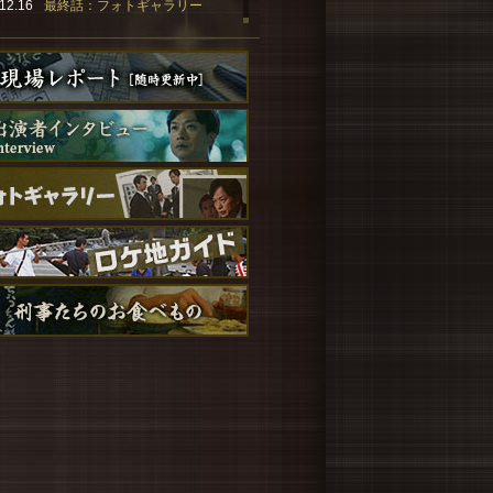
12.16
最終話：フォトギャラリー
12.16
最終話：刑事たちのお食べもの
12.16
ロケ地ガイド［その11］
12.09
夏目シリーズ最新長編、発売決
定！
12.02
オリジナル・サウンドトラック
情報
11.18
松重豊さんインタビュー UP！
11.04
北村有起哉さんインタビュー
UP！
11.04
主題歌配信情報！
10.28
要潤さんインタビュー UP！
10.25
「刑事のまなざし」電子書籍情
報
10.18
小野ゆり子さんインタビュー
UP！
10.09
見逃し配信スタート！
10.03
主題歌情報！
09.27
椎名桔平さんインタビュー UP！
09.27
人物相関図 UP！