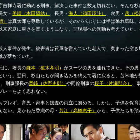
庁吉祥寺署に勤める刑事。解決した事件は数え切れない。そんな杉
長女・
美晴（本田望結）
、長男・
海人（須田瑛斗）
、次男・
岳（松
潤）
は真太郎を尊敬しているが、そのパパぶりには半ば呆れ気味。
以来家庭に重きを置くようになり、非現場への異動も考えていた。
殺人事件が発生。被害者は質屋を営んでいた老人で、奥まった空き
靴が落ちていた。
元に、署長の
鎌本（榎木孝明）
がスーツの男を連れてきた。その男
という。翌日、杉山たちが聞き込みを終えて署に戻ると、苫米地が
に、刑事課長の
岡崎（佐野史郎）
や同僚刑事の
桜子（片瀬那奈）
、
プレーをよく思わない。
もブレず、育児・家事と捜査の両立に努める。しかし、子供を保育
えない。見かねた香織の母・
芳江（高橋惠子）
から、子供たちを預