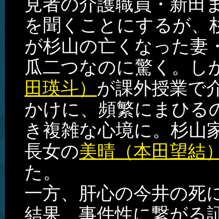
見者の介護職員・新田
を聞くことにするが、
が杉山の亡くなった妻
瓜二つなのに驚く。し
田瑛斗）
が課外授業で
かけに、頻繁にまひる
き複雑な心境に。杉山
長女の
美晴（本田望結
た。
一方、肝心の今井の死
結果、事件性に繋がる