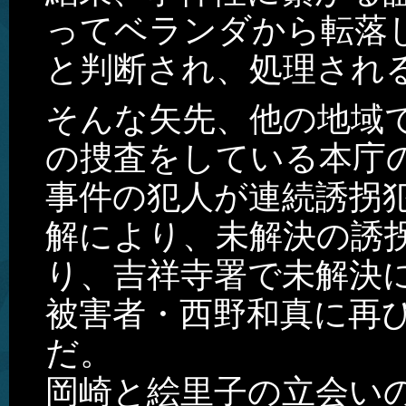
ってベランダから転落
と判断され、処理され
そんな矢先、他の地域
の捜査をしている本庁
事件の犯人が連続誘拐
解により、未解決の誘
り、吉祥寺署で未解決
被害者・西野和真に再
だ。
岡崎と絵里子の立会い