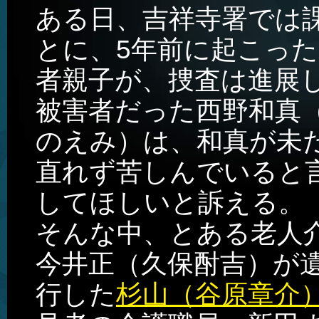
ある日、吉祥寺署では
とに、5年前に起こっ
者親子が、捜査は進展
被害者だった西野和真
のえみ）は、和真が未
直れず苦しんでいると
してほしいと訴える。
そんな中、とある老人
今井正（久保酎吉）が
行した
杉山（谷原章介