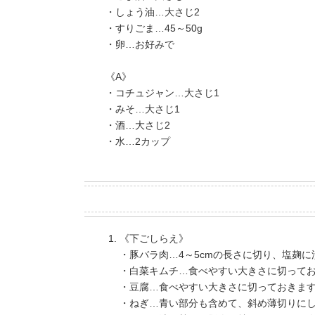
・しょう油…大さじ2
・すりごま…45～50g
・卵…お好みで
《A》
・コチュジャン…大さじ1
・みそ…大さじ1
・酒…大さじ2
・水…2カップ
《下ごしらえ》
・豚バラ肉…4～5cmの長さに切り、塩麹
・白菜キムチ…食べやすい大きさに切って
・豆腐…食べやすい大きさに切っておきま
・ねぎ…青い部分も含めて、斜め薄切りに