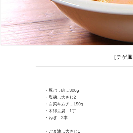
［チゲ風
・豚バラ肉…300g
・塩麹…大さじ2
・白菜キムチ…150g
・木綿豆腐…1丁
・ねぎ…2本
・ごま油…大さじ1