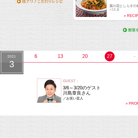
菜の花としらすの
パスタ
» RECI
2021.3.6 ona
ゲスト：
川島章良 さん
しそハンバーグ
» RECI
6
13
20
27
-
2021
3
GUEST：
3/6～3/20のゲスト
川島章良さん
／お笑い芸人
» PRO