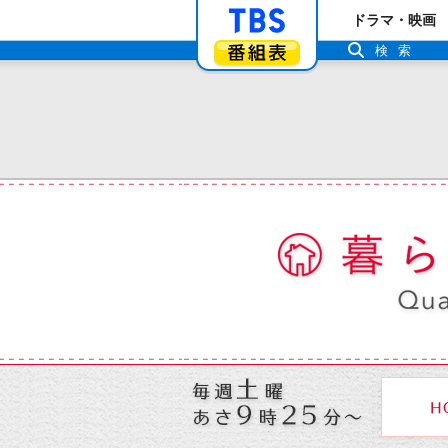
「TBSテレビ」ト
ドラマ・映画
番組表
検索