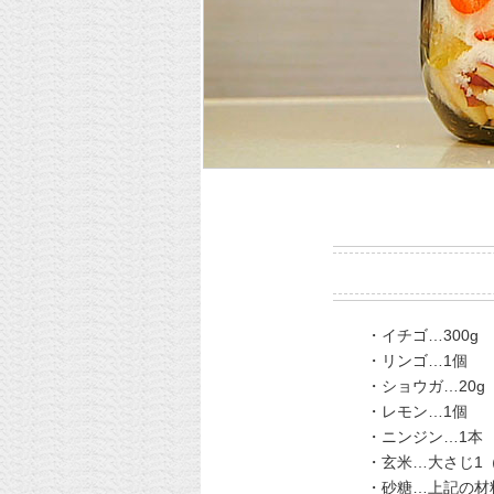
・イチゴ…300g
・リンゴ…1個
・ショウガ…20g
・レモン…1個
・ニンジン…1本
・玄米…大さじ1
・砂糖…上記の材