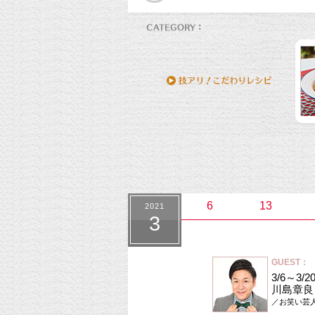
6
13
2021
3
GUEST：
3/6～3/
川島章良
／お笑い芸