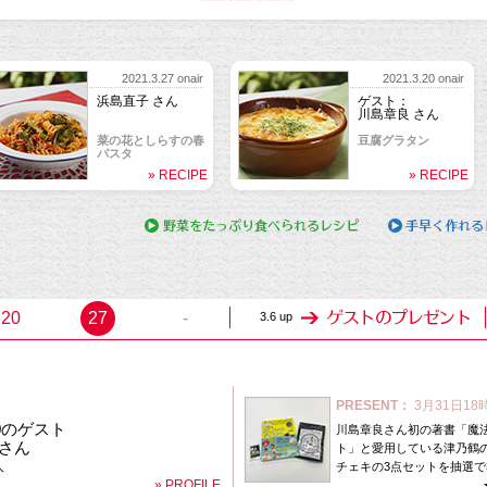
2021.3.27 onair
2021.3.20 onair
浜島直子 さん
ゲスト：
川島章良 さん
菜の花としらすの春
豆腐グラタン
パスタ
» RECIPE
» RECIPE
2021.3.6 onair
ゲスト：
川島章良 さん
しそハンバーグ
» RECIPE
20
27
-
3.6 up
PRESENT：
3月31日18
20のゲスト
川島章良さん初の著書「魔
さん
ト」と愛用している津乃鶴
人
チェキの3点セットを抽選で
» PROFILE