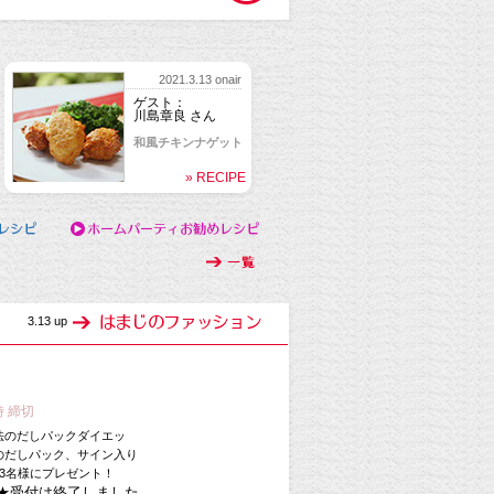
2021.3.13 onair
ゲスト：
川島章良 さん
和風チキンナゲット
» RECIPE
3.13 up
時 締切
法のだしパックダイエッ
のだしパック、サイン入り
3名様にプレゼント！
★受付は終了しました