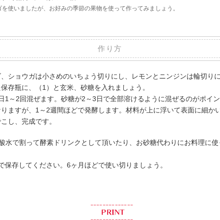
ゴを使いましたが、お好みの季節の果物を使って作ってみましょう。
作り方
ゴ、ショウガは小さめのいちょう切りにし、レモンとニンジンは輪切り
た保存瓶に、（1）と玄米、砂糖を入れましょう。
日1～2回混ぜます。砂糖が2～3日で全部溶けるように混ぜるのがポイ
なりますが、1～2週間ほどで発酵します。材料が上に浮いて表面に細か
でこし、完成です。
、炭酸水で割って酵素ドリンクとして頂いたり、お砂糖代わりにお料理に
で保存してください。6ヶ月ほどで使い切りましょう。