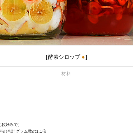
［酵素シロップ
●
］
材料
（お好みで）
料の合計グラム数の1.1倍