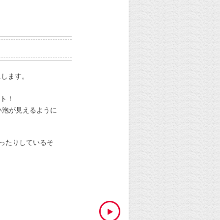
にします。
ント！
い泡が見えるように
使ったりしているそ