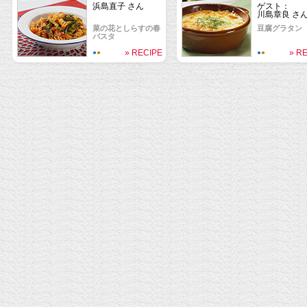
浜島直子 さん
ゲスト：
川島章良 さ
菜の花としらすの春
豆腐グラタン
パスタ
» RECIPE
» R
●
●
●
●