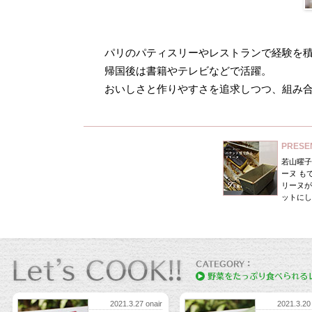
パリのパティスリーやレストランで経験を
帰国後は書籍やテレビなどで活躍。
おいしさと作りやすさを追求しつつ、組み
PRES
若山曜子
ーヌ も
リーヌが
ットにし
2021.3.27 onair
2021.3.20 