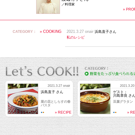
／料理家
» PRO
» COOKING
CATEGORY：
2021.3.27 onair
浜島直子さん
私のレシピ
2021.3.27 onair
2021.3.20 
浜島直子 さん
ゲスト：
川島章良 さ
菜の花としらすの春
豆腐グラタン
パスタ
» RECIPE
» R
●
●
●
●