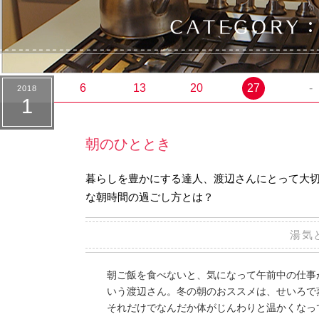
6
13
20
27
-
2018
1
朝のひととき
暮らしを豊かにする達人、渡辺さんにとって大
な朝時間の過ごし方とは？
湯気
朝ご飯を食べないと、気になって午前中の仕事
いう渡辺さん。冬の朝のおススメは、せいろで
それだけでなんだか体がじんわりと温かくなっ