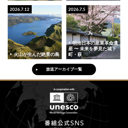
2026.7.12
2026.7.5
明治日本の産業革命遺
産 〜 未来を夢見た城下
火山が生んだ絶景の島
町・萩
放送アーカイブ一覧