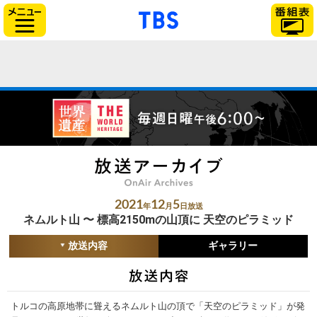
「TBSテレビ」トップ
サイドメニュー
2021
12
5
年
月
日放送
ネムルト山 〜 標高2150mの山頂に 天空のピラミッド
放送内容
ギャラリー
トルコの高原地帯に聳えるネムルト山の頂で「天空のピラミッド」が発