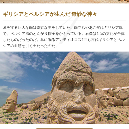
ギリシアとペルシアが生んだ 奇妙な神々
墓を守る巨大な顔は奇妙な姿をしていた。顔立ちやあご髭はギリシア風
で、ペルシア風のとんがり帽子をかぶっている。石像は2つの文化が合体
したものだったのだ。墓に眠るアンティオコス1世も古代ギリシアとペル
シアの血筋を引く王だったのだ。