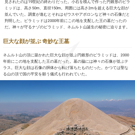
見されたのは19世紀の終わりだった。小石を積んで作った円錐形のピラ
ミッドは、高さ50m、直径150m。周囲には高さ2mを超える巨大な顔が
並んでいた。調査が進むとそれはゼウスやアポロンなど神々の石像だと
判明した。ピラミッドは2000年前にこの地を支配した王の墓だったの
だ。神々が守るナゾのピラミッド、ネムルト山誕生の秘密に迫ります。
巨大な顔が並ぶ 奇妙な王墓
ネムルト山の頂に築かれた巨大な顔が並ぶ円錐形のピラミッドは、2000
年前にこの地を支配した王の墓だった。墓の脇には神々の石像が並ぶテ
ラス。巨大な顔は石像の胴体から転げ落ちたものだった。かつては聖な
る山の頂で国の平安を願う儀式も行われていた。