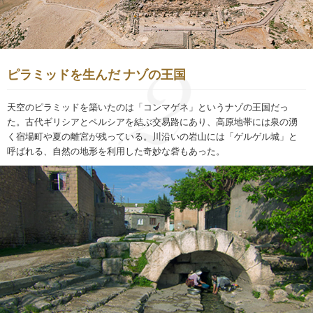
ピラミッドを生んだ ナゾの王国
天空のピラミッドを築いたのは「コンマゲネ」というナゾの王国だっ
た。古代ギリシアとペルシアを結ぶ交易路にあり、高原地帯には泉の湧
く宿場町や夏の離宮が残っている。川沿いの岩山には「ゲルゲル城」と
呼ばれる、自然の地形を利用した奇妙な砦もあった。