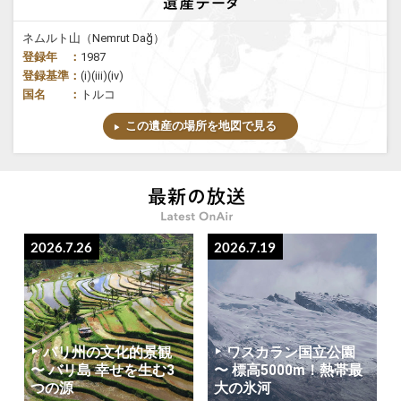
ネムルト山（Nemrut Dağ）
登録年 ：
1987
登録基準：
(i)(iii)(iv)
国名 ：
トルコ
この遺産の場所を地図で見る
2026.7.26
2026.7.19
バリ州の文化的景観
ワスカラン国立公園
〜 バリ島 幸せを生む3
〜 標高5000m！熱帯最
つの源
大の氷河