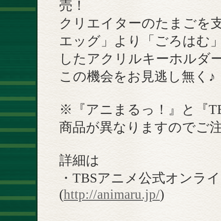
売！
クリエイターのたまごを
エッグ」より「ごろはむ
したアクリルキーホルダ
この機会をお見逃し無く♪
※『アニまるっ！』と『T
商品が異なりますのでご
詳細は
・TBSアニメ公式オンラ
(
http://animaru.jp/
)