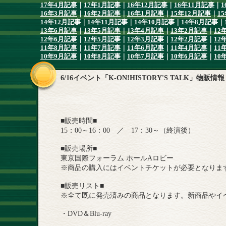
17年4月記事
｜
17年1月記事
｜
16年12月記事
｜
16年11月記事
｜
1
16年3月記事
｜
16年2月記事
｜
16年1月記事
｜
15年12月記事
｜
1
14年12月記事
｜
14年11月記事
｜
14年10月記事
｜
14年8月記事
｜
13年6月記事
｜
13年5月記事
｜
13年4月記事
｜
13年2月記事
｜
12
12年6月記事
｜
12年5月記事
｜
12年3月記事
｜
12年2月記事
｜
12
11年8月記事
｜
11年7月記事
｜
11年6月記事
｜
11年4月記事
｜
11
10年9月記事
｜
10年8月記事
｜
10年7月記事
｜
10年6月記事
｜
10
6/16イベント「K-ON!HISTORY'S TALK」物販情報
■販売時間■
15：00～16：00 ／ 17：30～（終演後）
■販売場所■
東京国際フォーラム ホールAロビー
※商品の購入にはイベントチケットが必要となりま
■販売リスト■
※全て既に発売済みの商品となります。新商品やイ
・DVD＆Blu-ray