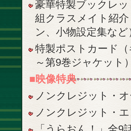
豪華特製ブックレッ
組クラスメイト紹介
ン、小物設定集など
特製ポストカード（
～第9巻ジャケット）
■映像特典
ノンクレジット・オ
ノンクレジット・エ
「うらおん！」全9