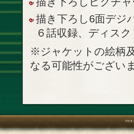
描き下ろしピクチャ
描き下ろし6面デジ
６話収録、ディスク
※ジャケットの絵柄
なる可能性がござい
©かき