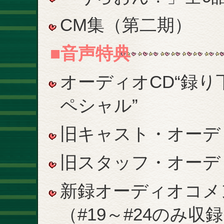
CM集（第二期）
■音声特典
オーディオCD“録
ペシャル”
旧キャスト・オーデ
旧スタッフ・オーデ
新録オーディオコメ
（#19～#24のみ収