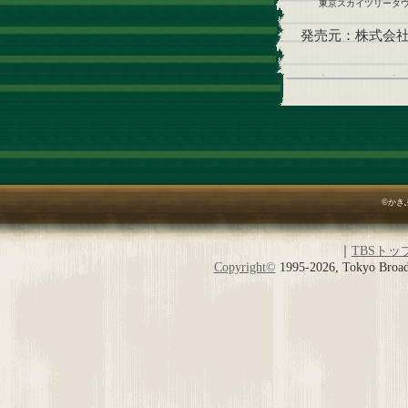
東京スカイツリータ
発売元：株式会
©かき
｜
TBSトッ
Copyright
©
1995-2026, Tokyo Broadc