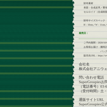
財布素材
表面：合成皮革／裏地
セルロイド（合成樹
財布サイズスペック
H：10cm／W：11c
発売日：
ご予約期間：2020/10/07
お客様お届け：腕時計／
バッグ・財布／
販売先URL：https://www.s
会社名
株式会社アニウ
問い合わせ電話
SuperGroupi
（電話番号）03-64
（受付時間）土・日
通販サイトURL
SuperGroupies公式