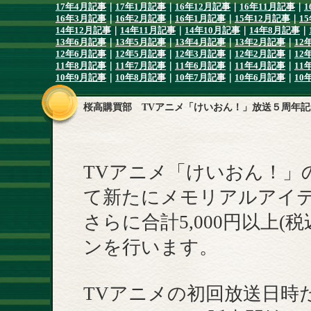
17年4月記事
｜
17年1月記事
｜
16年12月記事
｜
16年11月記事
｜
1
16年3月記事
｜
16年2月記事
｜
16年1月記事
｜
15年12月記事
｜
1
14年12月記事
｜
14年11月記事
｜
14年10月記事
｜
14年8月記事
｜
13年6月記事
｜
13年5月記事
｜
13年4月記事
｜
13年2月記事
｜
12
12年6月記事
｜
12年5月記事
｜
12年3月記事
｜
12年2月記事
｜
12
11年8月記事
｜
11年7月記事
｜
11年6月記事
｜
11年4月記事
｜
11
10年9月記事
｜
10年8月記事
｜
10年7月記事
｜
10年6月記事
｜
10
桜高購買部 TVアニメ「けいおん！」放送５周年記
TVアニメ「けいおん！」
て新たにメモリアルアイ
さらに合計5,000円以上
ンを行います。
TVアニメの初回放送日時だっ