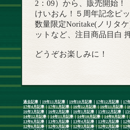
2：09）から、販売開始！
けいおん！５周年記念ピ
数量限定Noritake(ノ
ットなど、注目商品目白 押
どうぞお楽しみに！
過去記事
｜
19年11月記事
｜
19年10月記事
｜
17年12月記事
｜
17
17年4月記事
｜
17年1月記事
｜
16年12月記事
｜
16年11月記事
｜
1
16年3月記事
｜
16年2月記事
｜
16年1月記事
｜
15年12月記事
｜
1
14年12月記事
｜
14年11月記事
｜
14年10月記事
｜
14年8月記事
｜
13年6月記事
｜
13年5月記事
｜
13年4月記事
｜
13年2月記事
｜
12
12年6月記事
｜
12年5月記事
｜
12年3月記事
｜
12年2月記事
｜
12