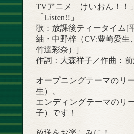
TVアニメ「けいおん！！
「Listen!!」
歌：放課後ティータイム[
紬・中野梓（CV:豊崎愛
竹達彩奈）]
作詞：大森祥子／作曲：前
オープニングテーマのリー
生）、
エンディングテーマのリー
子）です！
放送をお楽しみに！