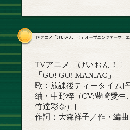
TVアニメ「けいおん！！」オープニングテーマ、
TVアニメ「けいおん！！
「GO! GO! MANIAC」
歌：放課後ティータイム[
紬・中野梓（CV:豊崎愛
竹達彩奈）]
作詞：大森祥子／作・編曲：T