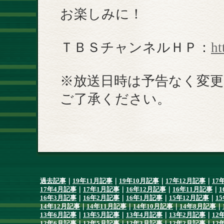
お楽しみに！
ＴＢＳチャンネルＨＰ：
ht
※放送日時は予告なく変
ご了承ください。
過去記事
｜
19年11月記事
｜
19年10月記事
｜
17年12月記事
｜
17
17年4月記事
｜
17年1月記事
｜
16年12月記事
｜
16年11月記事
｜
1
16年3月記事
｜
16年2月記事
｜
16年1月記事
｜
15年12月記事
｜
1
14年12月記事
｜
14年11月記事
｜
14年10月記事
｜
14年8月記事
｜
13年6月記事
｜
13年5月記事
｜
13年4月記事
｜
13年2月記事
｜
12
12年6月記事
｜
12年5月記事
｜
12年3月記事
｜
12年2月記事
｜
12