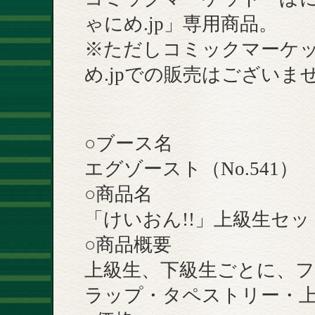
ゃにめ.jp」専用商品。
※ただしコミックマーケ
め.jpでの販売はございま
○ブース名
エグゾースト（No.541）
○商品名
「けいおん!!」上級生セ
○商品概要
上級生、下級生ごとに、フ
ラップ・タペストリー・