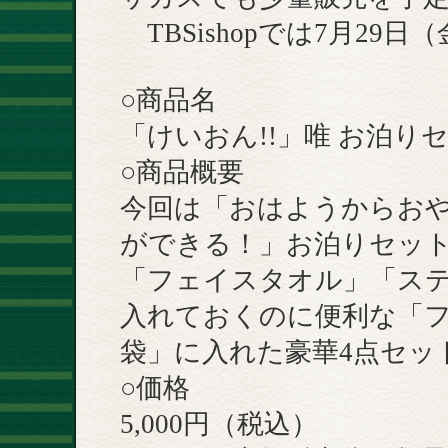
TBSishopでは7月29
○商品名
「けいおん!!」唯 お泊り
○商品概要
今回は「おはようからお
ができる！」お泊りセッ
「フェイスタオル」「ス
入れておくのに便利な「
袋」に入れた豪華4点セッ
○価格
5,000円（税込）