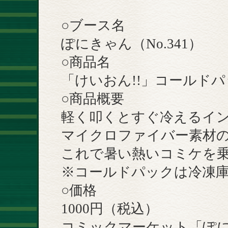
○ブース名
ぽにきゃん（No.341）
○商品名
「けいおん!!」コールド
○商品概要
軽く叩くとすぐ冷えるイ
マイクロファイバー素材
これで暑い熱いコミケを乗
※コールドパックは冷凍
○価格
1000円（税込）
コミックマーケット「ぽ