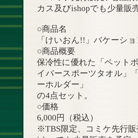
カス及びishopでも少量販
○商品名
「けいおん!!」バケーシ
○商品概要
保冷性に優れた「ペット
イバースポーツタオル」
ーホルダー」
の4点セット。
○価格
6,000円（税込）
※TBS限定、コミケ先行