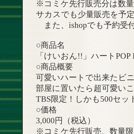
※コミケ先行販売分は数量
サカスでも少量販売を予
また、ishopでも予約受
○商品名
「けいおん!!」ハートPOP 
○商品概要
可愛いハートで出来たビ
部屋に置いたら超可愛い
TBS限定！しかも500セ
○価格
3,000円（税込）
※コミケ先行販売、数量限