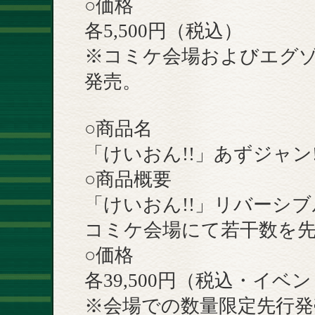
○価格
各5,500円（税込）
※コミケ会場およびエグ
発売。
○商品名
「けいおん!!」あずジャン!
○商品概要
「けいおん!!」リバーシ
コミケ会場にて若干数を
○価格
各39,500円（税込・イベ
※会場での数量限定先行発