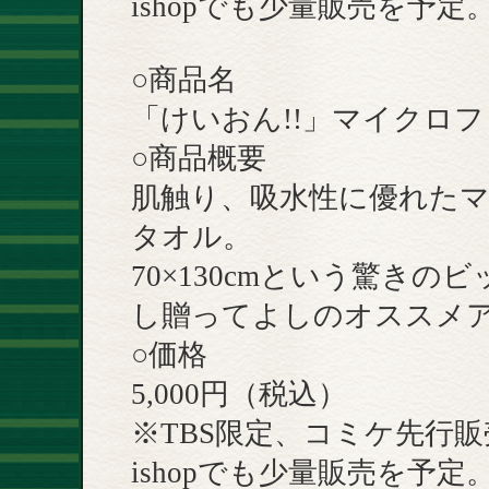
ishopでも少量販売を予定
○商品名
「けいおん!!」マイクロ
○商品概要
肌触り、吸水性に優れた
タオル。
70×130cmという驚き
し贈ってよしのオススメ
○価格
5,000円（税込）
※TBS限定、コミケ先行
ishopでも少量販売を予定