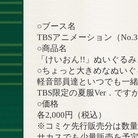
○ブース名
TBSアニメーション（No.3
○商品名
「けいおん!!」ぬいぐるみス
○ちょっと大きめなぬいぐ
軽音部員達といつでも一緒!
TBS限定の夏服Ver．で
○価格
各2,000円（税込）
※コミケ先行販売分は数量
サカスでも少量販売を予