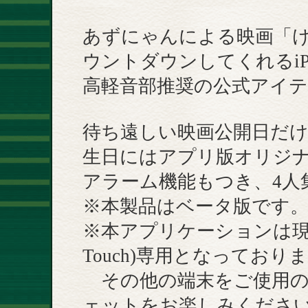
あずにゃんによる映画「け
ウントダウンしてくれるiP
高軽音部推奨の公式アイ
待ち遠しい映画公開日だ
生日にはアプリ版オリジナ
アラーム機能もつき、4人
※本製品はベータ版です
※本アプリケーションは現在iO
Touch)専用となっており
その他の端末をご使用のお
ェットをお楽しみくださ