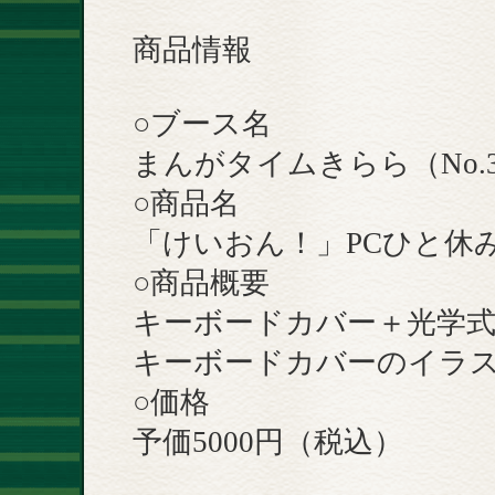
商品情報
○ブース名
まんがタイムきらら（No.3
○商品名
「けいおん！」PCひと休
○商品概要
キーボードカバー＋光学
キーボードカバーのイラ
○価格
予価5000円（税込）