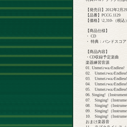
【発売日】2012年2月2
【品番】PCCG.1129
【価格】\2,310-（税込
【商品仕様】
・ CD
・ 特典：バンドスコア
【商品内容】
・CD収録予定楽曲
楽器練習音源
01. Unmei♪wa♪Endless!
02. Unmei♪wa♪Endles
03. Unmei♪wa♪Endles
04. Unmei♪wa♪Endles
05. Unmei♪wa♪Endles
06. Singing!（Instrumen
07. Singing!（Instru
08. Singing!（Instru
09. Singing!（Instru
10. Singing!（Instru
おまけ楽器音