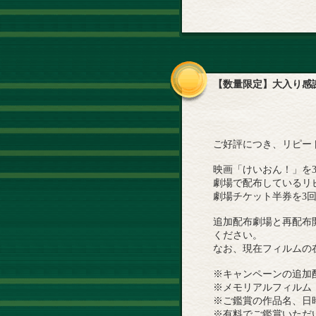
【数量限定】大入り感
ご好評につき、リピー
映画「けいおん！」を
劇場で配布しているリ
劇場チケット半券を3
追加配布劇場と再配布
ください。
なお、現在フィルムの
※キャンペーンの追加
※メモリアルフィルム
※ご鑑賞の作品名、日
※有料でご鑑賞いただ