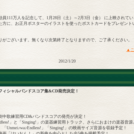
員111万人を記念して、1月28日（土）～2月3日（金） に上映されて
た方に、お正月ポスターのイラストを使ったポストカードをプレゼント
りがございます。無くなり次第終了となりますので、ご了承ください。
▲
2012/1/20
フィシャルバンドスコア集&CD発売決定！
劇中歌練習用CD&バンドスコアの発売が決定！
♪Endless!」と「Singing!」の楽器練習用トラック、さらにおまけの楽器音源
nmei♪wa♪Endless!」「Singing!」の映画サイズ音源を収録予定！
映画「けいおん！」の新曲を中心とした全5曲を掲載予定！