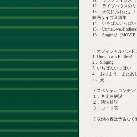
11. ラブクライシス
12. ライブハウスの
13. 天使にふれたよ
映画サイズ音源集
14. いちばんいっぱい（MO
15. Unmei♪wa♪Endless
16. Singing!（MOVIE s
・オフィシャルバンド
1. Unmei♪wa♪Endless!
2． Singing!
3. いちばんいっぱい
4． おはよう、またあ
5． 光
・スペシャルコンテン
１．各楽曲解説
２．演法解説
３．コード表
※収録内容は予告なく