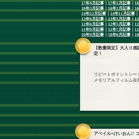
17年4月記事
｜
17年1月記事
｜
1
16年3月記事
｜
16年2月記事
｜
1
14年12月記事
｜
14年11月記事
｜
13年6月記事
｜
13年5月記事
｜
1
12年6月記事
｜
12年5月記事
｜
1
11年8月記事
｜
11年7月記事
｜
1
10年9月記事
｜
10年8月記事
｜
1
【数量限定】大入り感
定！
リピートポイントシー
メモリアルフィルム在
アベイル×けいおん!!