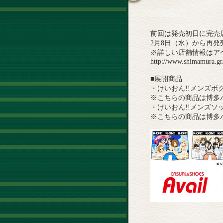
前回は発売初日に完売
2月8日（水）から再
※詳しい店舗情報はア
http://www.shimamura.gr.
■展開商品
・けいおん!!メンズボ
※こちらの商品は博多
・けいおん!!メンズソッ
※こちらの商品は博多