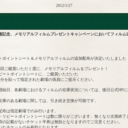
2012/1/27
謝記念、メモリアルフィルムプレゼントキャンペーンにおいてフィルム追
トポイントシート＆メモリアルフィルムの追加配布が決定いたしました
3回ご鑑賞いただく度に、メモリアルフィルムをプレゼント！
ピートポイントシートに、ご鑑賞いただいた
回分を貼って指定された劇場の係員にご提示ください。
開始日、各劇場におけるフィルムの在庫状況については、後日公式HP
在庫のある劇場に関しては、引き続き交換が可能です。
配布は指定劇場でのみ行います。
・リピートポイントシートは数に限りがございます。無くなり次第終了
時の記載がないチケット半券は無効となりますのでご注意ください。
いたチケットのみ有効となります。