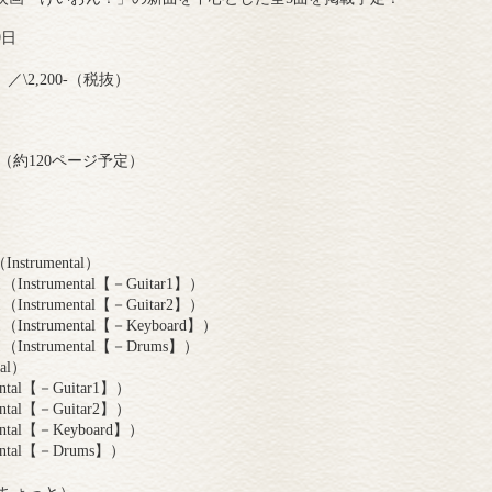
9日
）／\2,200-（税抜）
（約120ページ予定）
（Instrumental）
s!（Instrumental【－Guitar1】）
s!（Instrumental【－Guitar2】）
s!（Instrumental【－Keyboard】）
s!（Instrumental【－Drums】）
tal）
mental【－Guitar1】）
mental【－Guitar2】）
mental【－Keyboard】）
mental【－Drums】）