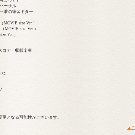
（ちょっと）
リハーサル
！～唯の練習ギター
VIE size Ver.）
!（MOVIE size Ver.）
ize Ver.）
スコア 収載楽曲
した
ツ
変更となる可能性がございます。
▲