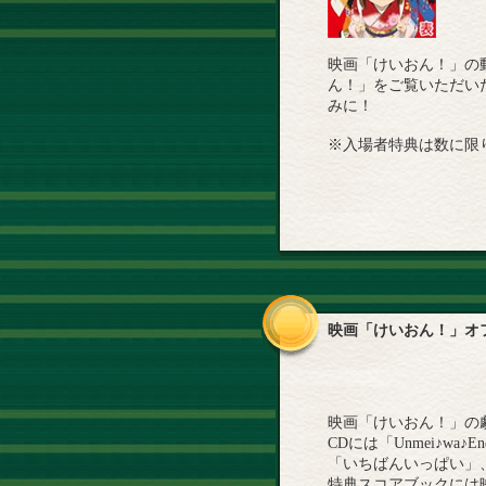
映画「けいおん！」の動
ん！」をご覧いただい
みに！
※入場者特典は数に限
映画「けいおん！」オ
映画「けいおん！」の
CDには「Unmei♪wa
「いちばんいっぱい」、「U
特典スコアブックには