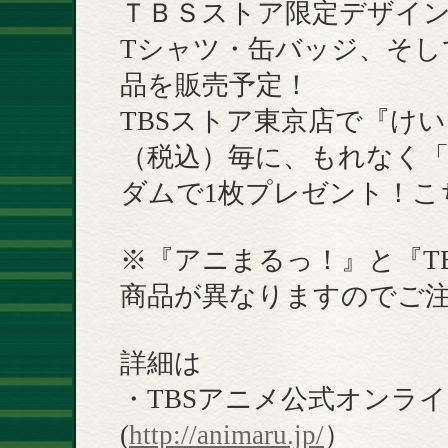
ＴＢＳストア限定デザイ
Tシャツ・缶バッジ、そし
品を販売予定！
TBSストア東京店で『けい
（税込）毎に、もれなく「
ダムで1枚プレゼント！こ
※『アニまるっ！』と『T
商品が異なりますのでご
詳細は
・TBSアニメ公式オンラ
(
http://animaru.jp/
）